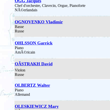
OGG Jacques
Chef d'orchestre, Clavecin, Orgue, Pianoforte
NÃ©erlandais
OGNOVENKO Vladimir
Basse
Russe
OHLSSON Garrick
Piano
AmÃ©ricain
OÃSTRAKH David
Violon
Russe
OLBERTZ Walter
Piano
Allemand
OLESKIEWICZ Mary