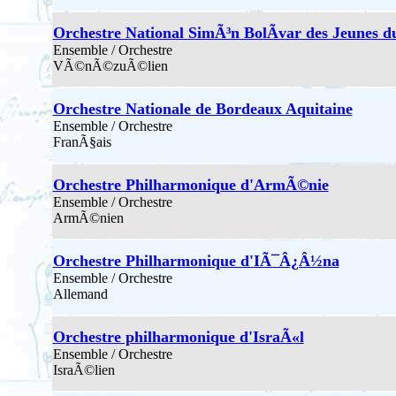
Orchestre National SimÃ³n BolÃ­var des Jeunes
Ensemble / Orchestre
VÃ©nÃ©zuÃ©lien
Orchestre Nationale de Bordeaux Aquitaine
Ensemble / Orchestre
FranÃ§ais
Orchestre Philharmonique d'ArmÃ©nie
Ensemble / Orchestre
ArmÃ©nien
Orchestre Philharmonique d'IÃ¯Â¿Â½na
Ensemble / Orchestre
Allemand
Orchestre philharmonique d'IsraÃ«l
Ensemble / Orchestre
IsraÃ©lien