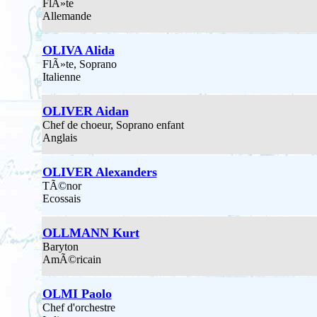
FlÃ»te
Allemande
OLIVA Alida
FlÃ»te, Soprano
Italienne
OLIVER Aidan
Chef de choeur, Soprano enfant
Anglais
OLIVER Alexanders
TÃ©nor
Ecossais
OLLMANN Kurt
Baryton
AmÃ©ricain
OLMI Paolo
Chef d'orchestre