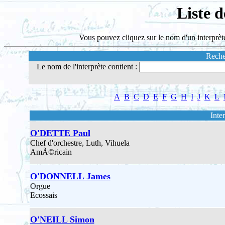
Liste d
Vous pouvez cliquez sur le nom d'un interprète 
Reche
Le nom de l'interprète contient :
A
B
C
D
E
F
G
H
I
J
K
L
Inte
O'DETTE Paul
Chef d'orchestre, Luth, Vihuela
AmÃ©ricain
O'DONNELL James
Orgue
Ecossais
O'NEILL Simon