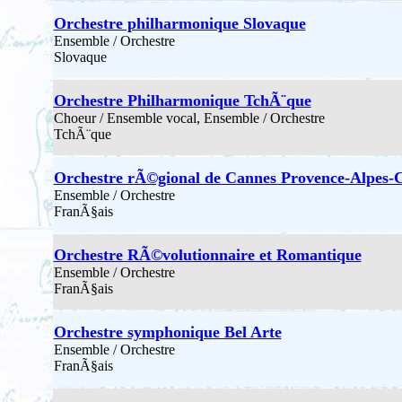
Orchestre philharmonique Slovaque
Ensemble / Orchestre
Slovaque
Orchestre Philharmonique TchÃ¨que
Choeur / Ensemble vocal, Ensemble / Orchestre
TchÃ¨que
Orchestre rÃ©gional de Cannes Provence-Alpes-
Ensemble / Orchestre
FranÃ§ais
Orchestre RÃ©volutionnaire et Romantique
Ensemble / Orchestre
FranÃ§ais
Orchestre symphonique Bel Arte
Ensemble / Orchestre
FranÃ§ais