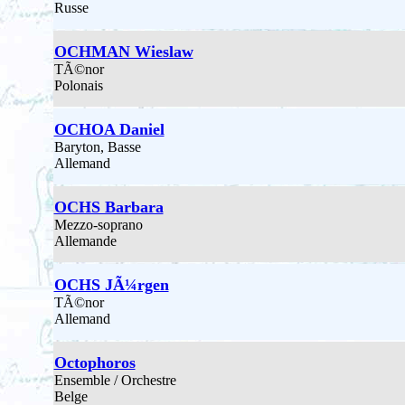
Russe
OCHMAN Wieslaw
TÃ©nor
Polonais
OCHOA Daniel
Baryton, Basse
Allemand
OCHS Barbara
Mezzo-soprano
Allemande
OCHS JÃ¼rgen
TÃ©nor
Allemand
Octophoros
Ensemble / Orchestre
Belge