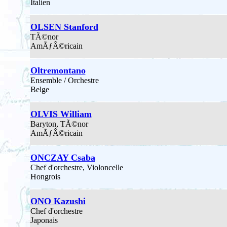
Italien
OLSEN Stanford
TÃ©nor
AmÃƒÂ©ricain
Oltremontano
Ensemble / Orchestre
Belge
OLVIS William
Baryton, TÃ©nor
AmÃƒÂ©ricain
ONCZAY Csaba
Chef d'orchestre, Violoncelle
Hongrois
ONO Kazushi
Chef d'orchestre
Japonais