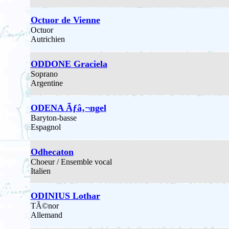
Octuor de Vienne
Octuor
Autrichien
ODDONE Graciela
Soprano
Argentine
ODENA Ãƒâ‚¬ngel
Baryton-basse
Espagnol
Odhecaton
Choeur / Ensemble vocal
Italien
ODINIUS Lothar
TÃ©nor
Allemand