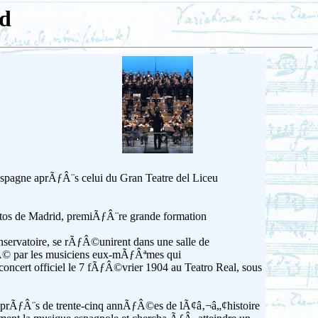
id
Espagne aprÃƒÂ¨s celui du Gran Teatre del Liceu
tos de Madrid, premiÃƒÂ¨re grande formation
rvatoire, se rÃƒÂ©unirent dans une salle de
© par les musiciens eux-mÃƒÂªmes qui
ncert officiel le 7 fÃƒÂ©vrier 1904 au Teatro Real, sous
 prÃƒÂ¨s de trente-cinq annÃƒÂ©es de lÃ¢â‚¬â„¢histoire