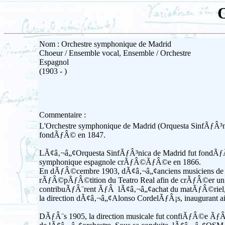
O
Nom : Orchestre symphonique de Madrid
Choeur / Ensemble vocal, Ensemble / Orchestre
Espagnol
(1903 - )
Commentaire :
L'Orchestre symphonique de Madrid (Orquesta SinfÃƒÂ³nic
fondÃƒÂ© en 1847.
LÃ¢â‚¬â„¢Orquesta SinfÃƒÂ³nica de Madrid fut fondÃƒÂ©e
symphonique espagnole crÃƒÂ©ÃƒÂ©e en 1866.
En dÃƒÂ©cembre 1903, dÃ¢â‚¬â„¢anciens musiciens de c
rÃƒÂ©pÃƒÂ©tition du Teatro Real afin de crÃƒÂ©er un
contribuÃƒÂ¨rent ÃƒÂ lÃ¢â‚¬â„¢achat du matÃƒÂ©riel, des
la direction dÃ¢â‚¬â„¢Alonso CordelÃƒÂ¡s, inaugurant a
DÃƒÂ¨s 1905, la direction musicale fut confiÃƒÂ©e ÃƒÂ