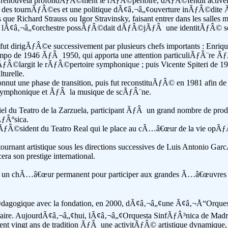
 renouvela profondÃƒÂ©ment le rÃƒÂ©pertoire, dÃƒÂ©fendit activeme
es, des tournÃƒÂ©es et une politique dÃ¢â‚¬â„¢ouverture inÃƒÂ©d
que Richard Strauss ou Igor Stravinsky, faisant entrer dans les sal
39, lÃ¢â‚¬â„¢orchestre possÃƒÂ©dait dÃƒÂ©jÃƒÂ une identitÃƒÂ© son
 dirigÃƒÂ©e successivement par plusieurs chefs importants : Enriq
 Campo de 1946 ÃƒÂ 1950, qui apporta une attention particuliÃƒÂ¨re
largit le rÃƒÂ©pertoire symphonique ; puis Vicente Spiteri de 19
urelle.
t une phase de transition, puis fut reconstituÃƒÂ© en 1981 afin de ret
symphonique et ÃƒÂ la musique de scÃƒÂ¨ne.
 du Teatro de la Zarzuela, participant ÃƒÂ un grand nombre de produc
ƒÂºsica.
ÃƒÂ©sident du Teatro Real qui le place au cÃ…â€œur de la vie opÃ
ournant artistique sous les directions successives de Luis Antonio G
a son prestige international.
 un chÃ…â€œur permanent pour participer aux grandes Ã…â€œuvres s
gogique avec la fondation, en 2000, dÃ¢â‚¬â„¢une Ã¢â‚¬Å“Orques
ir-faire. AujourdÃ¢â‚¬â„¢hui, lÃ¢â‚¬â„¢Orquesta SinfÃƒÂ³nica de Mad
de cent vingt ans de tradition ÃƒÂ une activitÃƒÂ© artistique dynamiq