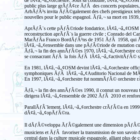
de lÃ¢â‚¬â„¢orchestre. Sous sa conduite, lÃ¢â‚¬â„¢OSM
public plus large grÃƒÂ¢ce ÃƒÂ des concerts populair
ArbÃƒÂ³s invita ÃƒÂ©galement des chefs prestigieux tels 
nouvelles pour le public espagnol. Ãƒâ‚¬ sa mort en 19
AprÃƒÂ¨s cette pÃƒÂ©riode fondatrice, lÃ¢â‚¬â„¢OSM fut
reconstruction aprÃƒÂ¨s la guerre civile ; Conrado del
MarÃƒÂ­a Franco BordÃƒÂ³ns de 1951 ÃƒÂ 1958, qui ÃƒÂ©
lÃ¢â‚¬â„¢ensemble dans une pÃƒÂ©riode de mutation cult
Ãƒâ‚¬ la fin des annÃƒÂ©es 1970, lÃ¢â‚¬â„¢orchestre connu
se consacrant ÃƒÂ la fois ÃƒÂ lÃ¢â‚¬â„¢activitÃƒÂ© 
En 1981, lÃ¢â‚¬â„¢OSM devint lÃ¢â‚¬â„¢orchestre officiel
symphoniques ÃƒÂ lÃ¢â‚¬â„¢Auditorio Nacional de MÃ
En 1997, lÃ¢â‚¬â„¢orchestre fut nommÃƒÂ© orchestre r
Ãƒâ‚¬ la fin des annÃƒÂ©es 1990, il connut un nouveau t
dirigera lÃ¢â‚¬â„¢ensemble de 2002 ÃƒÂ 2010 et renforcer
ParallÃƒÂ¨lement, lÃ¢â‚¬â„¢orchestre crÃƒÂ©a en 1999
dÃ¢â‚¬â„¢opÃƒÂ©ra.
Il dÃƒÂ©veloppa ÃƒÂ©galement une dimension pÃƒÂ©da
musiciens et ÃƒÂ favoriser la transmission de son savo
central dans la culture musicale espagnole, alliant plus 