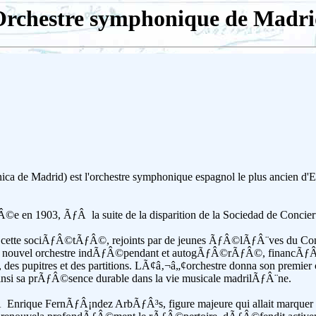
rchestre symphonique de Madr
a de Madrid) est l'orchestre symphonique espagnol le plus ancien d'
 en 1903, ÃƒÂ la suite de la disparition de la Sociedad de Concier
ette sociÃƒÂ©tÃƒÂ©, rejoints par de jeunes ÃƒÂ©lÃƒÂ¨ves du Conse
 nouvel orchestre indÃƒÂ©pendant et autogÃƒÂ©rÃƒÂ©, financÃƒÂ
 pupitres et des partitions. LÃ¢â‚¬â„¢orchestre donna son premier co
insi sa prÃƒÂ©sence durable dans la vie musicale madrilÃƒÂ¨ne.
 Enrique FernÃƒÂ¡ndez ArbÃƒÂ³s, figure majeure qui allait marquer