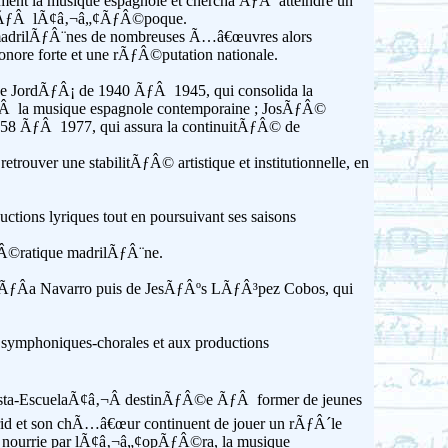
nt la musique espagnole et chercha ÃƒÂ atteindre un
ite ÃƒÂ lÃ¢â‚¬â„¢ÃƒÂ©poque.
les madrilÃƒÂ¨nes de nombreuses Ã…â€œuvres alors
ore forte et une rÃƒÂ©putation nationale.
ue JordÃƒÂ¡ de 1940 ÃƒÂ 1945, qui consolida la
 ÃƒÂ la musique espagnole contemporaine ; JosÃƒÂ©
58 ÃƒÂ 1977, qui assura la continuitÃƒÂ© de
rouver une stabilitÃƒÂ© artistique et institutionnelle, en
tions lyriques tout en poursuivant ses saisons
ƒÂ©ratique madrilÃƒÂ¨ne.
arcÃƒÂ­a Navarro puis de JesÃƒÂºs LÃƒÂ³pez Cobos, qui
ymphoniques-chorales et aux productions
ta-EscuelaÃ¢â‚¬Â destinÃƒÂ©e ÃƒÂ former de jeunes
rid et son chÃ…â€œur continuent de jouer un rÃƒÂ´le
ue, nourrie par lÃ¢â‚¬â„¢opÃƒÂ©ra, la musique