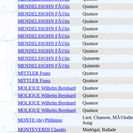
MENDELSSOHN FÃ©lix
Quatuor
MENDELSSOHN FÃ©lix
Quatuor
MENDELSSOHN FÃ©lix
Quatuor
MENDELSSOHN FÃ©lix
Quatuor
MENDELSSOHN FÃ©lix
Quatuor
MENDELSSOHN FÃ©lix
Quatuor
MENDELSSOHN FÃ©lix
Quatuor
MENDELSSOHN FÃ©lix
Quintette
MENDELSSOHN FÃ©lix
Quintette
MITTLER Franz
Quatuor
MITTLER Franz
Quatuor
MOLIQUE Wilhelm Bernhard
Quatuor
MOLIQUE Wilhelm Bernhard
Quatuor
MOLIQUE Wilhelm Bernhard
Quatuor
MOLIQUE Wilhelm Bernhard
Quatuor
Lied, Chanson, MÃ©lodie
MONTE (de) Philippus
Song
MONTEVERDI Claudio
Madrigal, Ballade