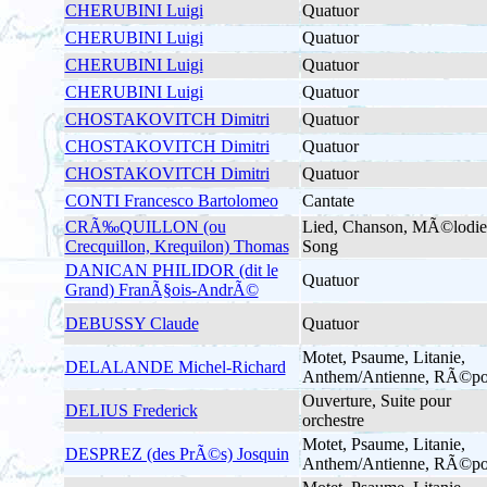
CHERUBINI Luigi
Quatuor
CHERUBINI Luigi
Quatuor
CHERUBINI Luigi
Quatuor
CHERUBINI Luigi
Quatuor
CHOSTAKOVITCH Dimitri
Quatuor
CHOSTAKOVITCH Dimitri
Quatuor
CHOSTAKOVITCH Dimitri
Quatuor
CONTI Francesco Bartolomeo
Cantate
CRÃ‰QUILLON (ou
Lied, Chanson, MÃ©lodie
Crecquillon, Krequilon) Thomas
Song
DANICAN PHILIDOR (dit le
Quatuor
Grand) FranÃ§ois-AndrÃ©
DEBUSSY Claude
Quatuor
Motet, Psaume, Litanie,
DELALANDE Michel-Richard
Anthem/Antienne, RÃ©po
Ouverture, Suite pour
DELIUS Frederick
orchestre
Motet, Psaume, Litanie,
DESPREZ (des PrÃ©s) Josquin
Anthem/Antienne, RÃ©po