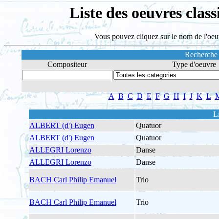
Liste des oeuvres cl
Vous pouvez cliquez sur le nom de l'oeu
Recherche
Compositeur
Type d'oeuvre
A
B
C
D
E
F
G
H
I
J
K
L
L
ALBERT (d') Eugen
Quatuor
ALBERT (d') Eugen
Quatuor
ALLEGRI Lorenzo
Danse
ALLEGRI Lorenzo
Danse
BACH Carl Philip Emanuel
Trio
BACH Carl Philip Emanuel
Trio