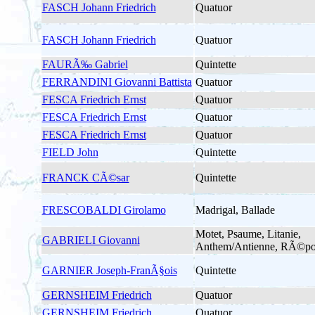
FASCH Johann Friedrich
Quatuor
FASCH Johann Friedrich
Quatuor
FAURÃ‰ Gabriel
Quintette
FERRANDINI Giovanni Battista
Quatuor
FESCA Friedrich Ernst
Quatuor
FESCA Friedrich Ernst
Quatuor
FESCA Friedrich Ernst
Quatuor
FIELD John
Quintette
FRANCK CÃ©sar
Quintette
FRESCOBALDI Girolamo
Madrigal, Ballade
Motet, Psaume, Litanie,
GABRIELI Giovanni
Anthem/Antienne, RÃ©po
GARNIER Joseph-FranÃ§ois
Quintette
GERNSHEIM Friedrich
Quatuor
GERNSHEIM Friedrich
Quatuor