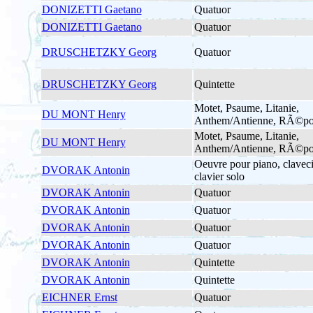
DONIZETTI Gaetano
Quatuor
DONIZETTI Gaetano
Quatuor
DRUSCHETZKY Georg
Quatuor
DRUSCHETZKY Georg
Quintette
Motet, Psaume, Litanie,
DU MONT Henry
Anthem/Antienne, RÃ©po
Motet, Psaume, Litanie,
DU MONT Henry
Anthem/Antienne, RÃ©po
Oeuvre pour piano, claveci
DVORAK Antonin
clavier solo
DVORAK Antonin
Quatuor
DVORAK Antonin
Quatuor
DVORAK Antonin
Quatuor
DVORAK Antonin
Quatuor
DVORAK Antonin
Quintette
DVORAK Antonin
Quintette
EICHNER Ernst
Quatuor