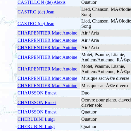
CASTILLON (de) Alexis
Quatuor
Lied, Chanson, MÃ©lodie
CASTRO (de) Jean
Song
Lied, Chanson, MÃ©lodie
CASTRO (de) Jean
Song
CHARPENTIER Marc Antoine
Air / Aria
CHARPENTIER Marc Antoine
Air / Aria
CHARPENTIER Marc Antoine
Air / Aria
Motet, Psaume, Litanie,
CHARPENTIER Marc Antoine
Anthem/Antienne, RÃ©po
Motet, Psaume, Litanie,
CHARPENTIER Marc Antoine
Anthem/Antienne, RÃ©po
CHARPENTIER Marc Antoine
Musique sacrÃ©e diverse
CHARPENTIER Marc Antoine
Musique sacrÃ©e diverse
CHAUSSON Ernest
Duo
Oeuvre pour piano, claveci
CHAUSSON Ernest
clavier solo
CHAUSSON Ernest
Quatuor
CHERUBINI Luigi
Quatuor
CHERUBINI Luigi
Quatuor