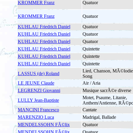
KROMMER Franz
Quatuor
KROMMER Franz
Quatuor
KUHLAU Friedrich Daniel
Quatuor
KUHLAU Friedrich Daniel
Quatuor
KUHLAU Friedrich Daniel
Quatuor
KUHLAU Friedrich Daniel
Quintette
KUHLAU Friedrich Daniel
Quintette
KUHLAU Friedrich Daniel
Quintette
Lied, Chanson, MÃ©lodie
LASSUS (de) Roland
Song
LE JEUNE Claude
Air / Aria
LEGRENZI Giovanni
Musique sacrÃ©e diverse
Motet, Psaume, Litanie,
LULLY Jean-Baptiste
Anthem/Antienne, RÃ©po
MANCINI Francesco
Cantate
MARENZIO Luca
Madrigal, Ballade
MENDELSSOHN FÃ©lix
Quatuor
MENDELSSOHN FÃ©lix
Quatuor