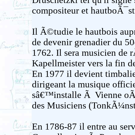
Druschetzki tel qu'il signe 
compositeur et hautboÃ¯s
Il Ã©tudie le hautbois au
de devenir grenadier du 50
1762. Il sera musicien de
Kapellmeister vers la fin d
En 1977 il devient timbalie
dirigeant la musique offici
sâ€™installe Ã Vienne oÃ
des Musiciens (TonkÃ¼nstl
En 1786-87 il entre au se