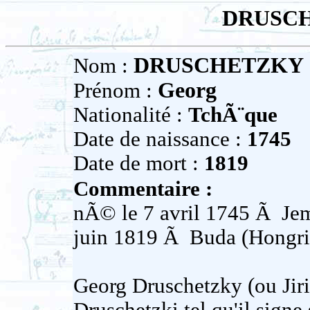
DRUSCH
DRUSCHETZKY
Nom :
Georg
Prénom :
Nationalité :
TchÃ¨que
Date de naissance :
1745
Date de mort :
1819
Commentaire :
nÃ© le 7 avril 1745 Ã Jem
juin 1819 Ã Buda (Hongri
Georg Druschetzky (ou Jir