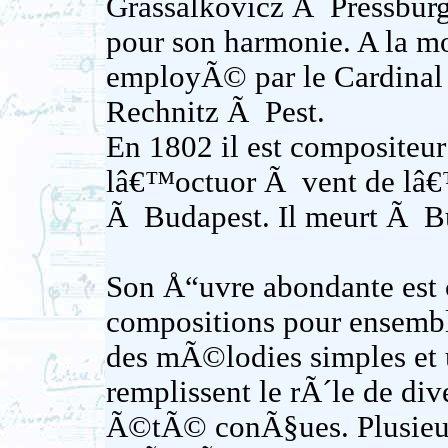
Grassalkovicz Ã Pressburg
pour son harmonie. A la mor
employÃ© par le Cardinal
Rechnitz Ã Pest.
En 1802 il est compositeur
lâ€™octuor Ã vent de lâ
Ã Budapest. Il meurt Ã Bu
Son Å“uvre abondante est 
compositions pour ensemb
des mÃ©lodies simples et 
remplissent le rÃ´le de div
Ã©tÃ© conÃ§ues. Plusieu