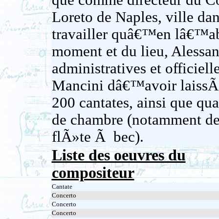
que comme directeur du Co
Loreto de Naples, ville da
travailler quâ€™en lâ€™a
moment et du lieu, Alessan
administratives et offici
Mancini dâ€™avoir laissÃ
200 cantates, ainsi que qu
de chambre (notamment de
flÃ»te Ã bec).
Liste des oeuvres du
compositeur
Cantate
Concerto
Concerto
Concerto