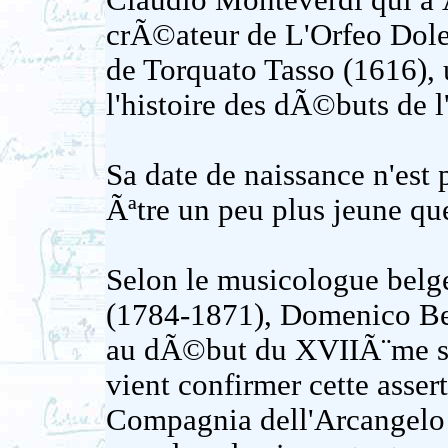
Claudio Monteverdi qui 
crÃ©ateur de L'Orfeo Dole
de Torquato Tasso (1616), 
l'histoire des dÃ©buts de 
Sa date de naissance n'est 
Ãªtre un peu plus jeune q
Selon le musicologue bel
(1784-1871), Domenico Bel
au dÃ©but du XVIIÃ¨me si
vient confirmer cette asser
Compagnia dell'Arcangelo R