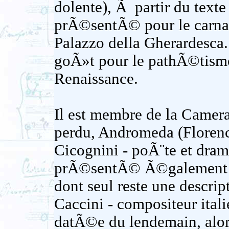
dolente), Ã partir du text
prÃ©sentÃ© pour le carnav
Palazzo della Gherardesc
goÃ»t pour le pathÃ©tisme,
Renaissance.
Il est membre de la Camera
perdu, Andromeda (Florenc
Cicognini - poÃ¨te et drama
prÃ©sentÃ© Ã©galement au
dont seul reste une descrip
Caccini - compositeur itali
datÃ©e du lendemain, alors