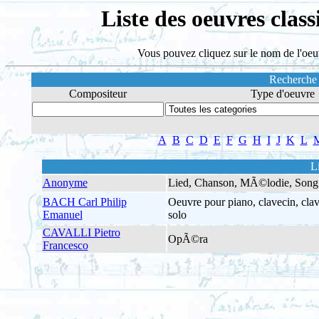
Liste des oeuvres cl
Vous pouvez cliquez sur le nom de l'oeu
Recherche
Compositeur
Type d'oeuvre
A
B
C
D
E
F
G
H
I
J
K
L
L
Anonyme
Lied, Chanson, MÃ©lodie, Song
BACH Carl Philip
Oeuvre pour piano, clavecin, clav
Emanuel
solo
CAVALLI Pietro
OpÃ©ra
Francesco