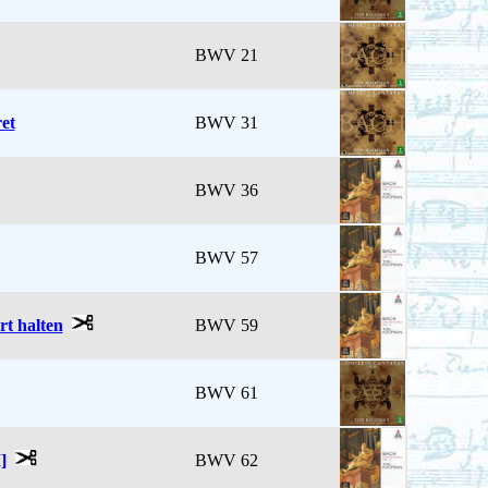
BWV 21
et
BWV 31
BWV 36
BWV 57
rt halten
BWV 59
BWV 61
]
BWV 62