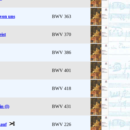
 von uns
BWV 363
ist
BWV 370
BWV 386
BWV 401
BWV 418
n (I)
BWV 431
 auf
BWV 226