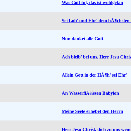
Was Gott tut, das ist wohlgetan
Sei Lob' und Ehr' dem hÃ¶chsten
Nun danket alle Gott
Ach bleib' bei uns, Herr Jesu Chris
Allein Gott in der HÃ¶h' sei Ehr'
An WasserflÃ¼ssen Babylon
Meine Seele erhebet den Herrn
Herr Jesu Christ, dich zu uns wend