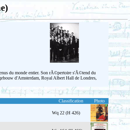
e)
nus du monde entier. Son rÃ©pertoire s'Ã©tend du
rtgebouw d'Amsterdam, Royal Albert Hall de Londres,
Classification
Photo
Wq 22 (H 426)