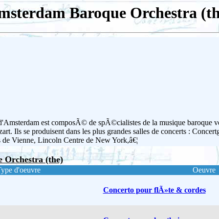
msterdam Baroque Orchestra (th
'Amsterdam est composÃ© de spÃ©cialistes de la musique baroque ve
t. Ils se produisent dans les plus grandes salles de concerts : Conce
e Vienne, Lincoln Centre de New York,â€¦
 Orchestra (the)
ype d'oeuvre
Oeuvre
Concerto pour flÃ»te & cordes