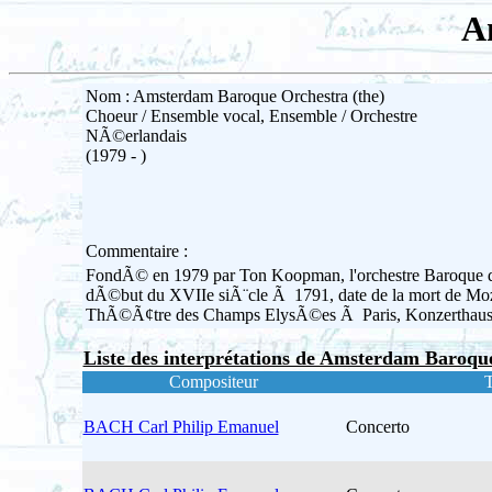
A
Nom : Amsterdam Baroque Orchestra (the)
Choeur / Ensemble vocal, Ensemble / Orchestre
NÃ©erlandais
(1979 - )
Commentaire :
FondÃ© en 1979 par Ton Koopman, l'orchestre Baroque d
dÃ©but du XVIIe siÃ¨cle Ã 1791, date de la mort de Mozar
ThÃ©Ã¢tre des Champs ElysÃ©es Ã Paris, Konzerthaus d
Liste des interprétations de Amsterdam Baroque
Compositeur
T
BACH Carl Philip Emanuel
Concerto