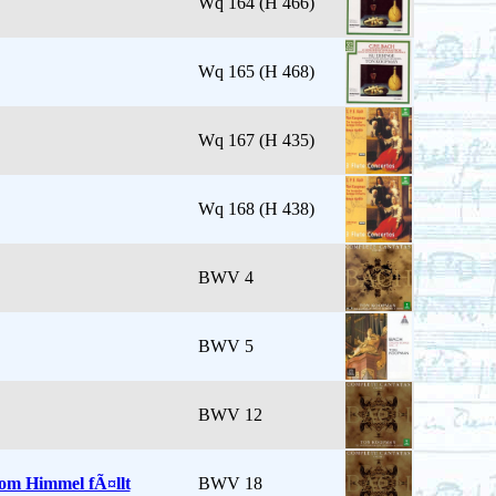
Wq 164 (H 466)
Wq 165 (H 468)
Wq 167 (H 435)
Wq 168 (H 438)
BWV 4
BWV 5
BWV 12
om Himmel fÃ¤llt
BWV 18