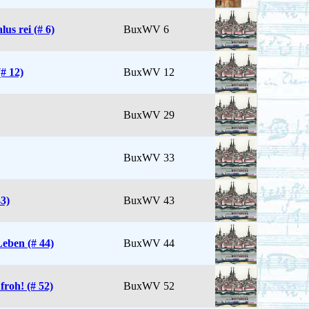
lus rei (# 6)
BuxWV 6
# 12)
BuxWV 12
BuxWV 29
BuxWV 33
3)
BuxWV 43
Leben (# 44)
BuxWV 44
froh! (# 52)
BuxWV 52