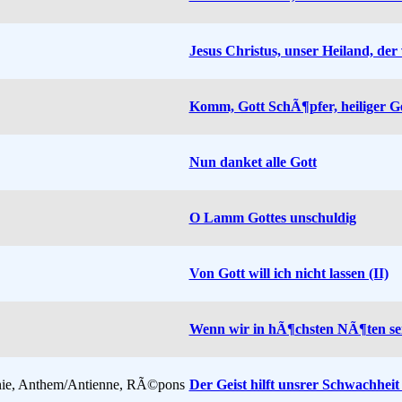
Jesus Christus, unser Heiland, der
Komm, Gott SchÃ¶pfer, heiliger Ge
Nun danket alle Gott
O Lamm Gottes unschuldig
Von Gott will ich nicht lassen (II)
Wenn wir in hÃ¶chsten NÃ¶ten sei
anie, Anthem/Antienne, RÃ©pons
Der Geist hilft unsrer Schwachheit