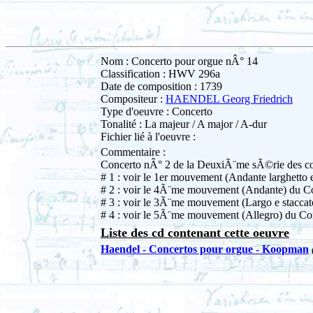
Nom : Concerto pour orgue nÂ° 14
Classification : HWV 296a
Date de composition : 1739
Compositeur :
HAENDEL Georg Friedrich
Type d'oeuvre : Concerto
Tonalité : La majeur / A major / A-dur
Fichier lié à l'oeuvre :
Commentaire :
Concerto nÂ° 2 de la DeuxiÃ¨me sÃ©rie des co
# 1 : voir le 1er mouvement (Andante larghetto
# 2 : voir le 4Ã¨me mouvement (Andante) du C
# 3 : voir le 3Ã¨me mouvement (Largo e stacca
# 4 : voir le 5Ã¨me mouvement (Allegro) du C
Liste des cd contenant cette oeuvre
Haendel - Concertos pour orgue - Koopman