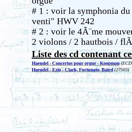
orgue
# 1 : voir la symphonia du
venti" HWV 242
# 2 : voir le 4Ã¨me mouve
2 violons / 2 hautbois / f
Liste des cd contenant ce
Haendel - Concertos pour orgue - Koopman
(ECD
Haendel - Ezio - Clark, Fortunato, Baird
(27503)