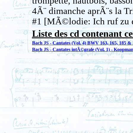
trompette, hautbois, basson
4Ã¨ dimanche aprÃ¨s la T
#1 [MÃ©lodie: Ich ruf zu d
Liste des cd contenant ce
Bach JS - Cantates (Vol. 4) BWV 163, 165, 185 & 
Bach JS - Cantates intÃ©grale (Vol. 1) - Koopma