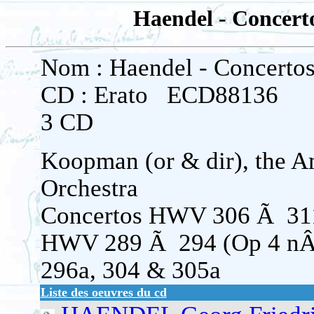
Haendel - Concert
Nom : Haendel - Concerto
CD : Erato ECD88136
3 CD
Koopman (or & dir), the 
Orchestra
Concertos HWV 306 Ã 311
HWV 289 Ã 294 (Op 4 nÂ
296a, 304 & 305a
Liste des oeuvres du cd