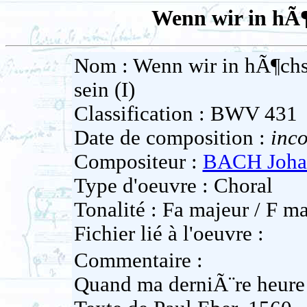
Wenn wir in hÃ¶
Nom : Wenn wir in hÃ¶ch
sein (I)
Classification : BWV 431
Date de composition :
inc
Compositeur :
BACH Johan
Type d'oeuvre : Choral
Tonalité : Fa majeur / F ma
Fichier lié à l'oeuvre :
Commentaire :
Quand ma derniÃ¨re heure