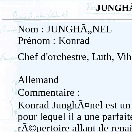
JUNGHÃ
Nom : JUNGHÃ„NEL
Prénom : Konrad
Chef d'orchestre, Luth, V
Allemand
Commentaire :
Konrad JunghÃ¤nel est un 
pour lequel il a une parfai
rÃ©pertoire allant de rena