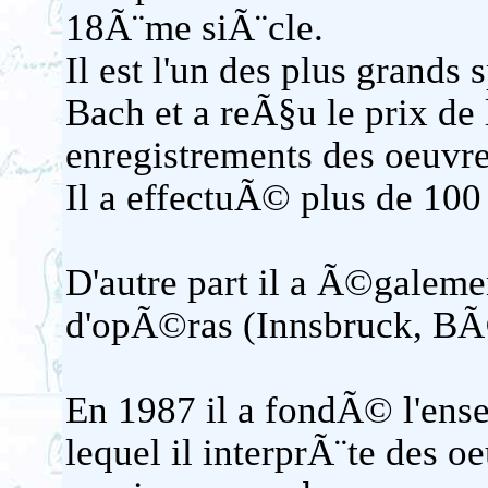
18Ã¨me siÃ¨cle.
Il est l'un des plus grands
Bach et a reÃ§u le prix de 
enregistrements des oeuvre
Il a effectuÃ© plus de 100
D'autre part il a Ã©galeme
d'opÃ©ras (Innsbruck, BÃ
En 1987 il a fondÃ© l'ens
lequel il interprÃ¨te des oe