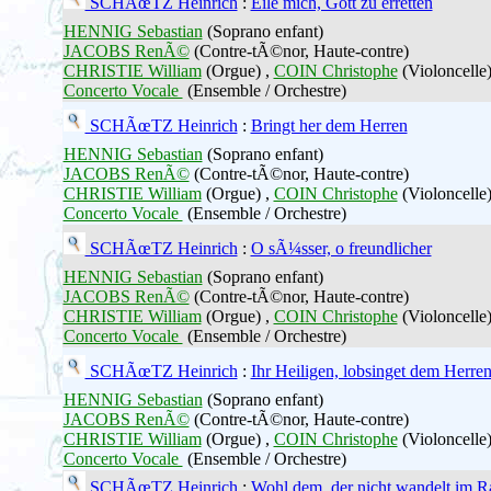
SCHÃœTZ Heinrich
:
Eile mich, Gott zu erretten
HENNIG Sebastian
(Soprano enfant)
JACOBS RenÃ©
(Contre-tÃ©nor, Haute-contre)
CHRISTIE William
(Orgue) ,
COIN Christophe
(Violoncelle)
Concerto Vocale
(Ensemble / Orchestre)
SCHÃœTZ Heinrich
:
Bringt her dem Herren
HENNIG Sebastian
(Soprano enfant)
JACOBS RenÃ©
(Contre-tÃ©nor, Haute-contre)
CHRISTIE William
(Orgue) ,
COIN Christophe
(Violoncelle)
Concerto Vocale
(Ensemble / Orchestre)
SCHÃœTZ Heinrich
:
O sÃ¼sser, o freundlicher
HENNIG Sebastian
(Soprano enfant)
JACOBS RenÃ©
(Contre-tÃ©nor, Haute-contre)
CHRISTIE William
(Orgue) ,
COIN Christophe
(Violoncelle)
Concerto Vocale
(Ensemble / Orchestre)
SCHÃœTZ Heinrich
:
Ihr Heiligen, lobsinget dem Herre
HENNIG Sebastian
(Soprano enfant)
JACOBS RenÃ©
(Contre-tÃ©nor, Haute-contre)
CHRISTIE William
(Orgue) ,
COIN Christophe
(Violoncelle)
Concerto Vocale
(Ensemble / Orchestre)
SCHÃœTZ Heinrich
:
Wohl dem, der nicht wandelt im Ra