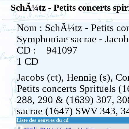
SchÃ¼tz - Petits concerts spi
Nom : SchÃ¼tz - Petits con
Symphoniae sacrae - Jacob
CD : 941097
1 CD
Jacobs (ct), Hennig (s), C
Petits concerts Sprituels 
288, 290 & (1639) 307, 30
sacrae (1647) SWV 343, 34
Liste des oeuvres du cd