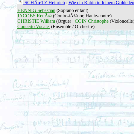
SCHÃœTZ Heinrich
:
Wie ein Rubin in feinem Golde leu
HENNIG Sebastian
(Soprano enfant)
JACOBS RenÃ©
(Contre-tÃ©nor, Haute-contre)
CHRISTIE William
(Orgue) ,
COIN Christophe
(Violoncelle)
Concerto Vocale
(Ensemble / Orchestre)