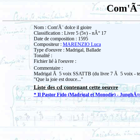
Com'Ã¨ 
Nom : Com'Ã¨ dolce il gioire
Classification : Livre 5 (5v) - nÂ° 17
Date de composition : 1595
Compositeur :
MARENZIO Luca
Type d'oeuvre : Madrigal, Ballade
Tonalité :
Fichier lié à l'oeuvre :
Commentaire :
Madrigal Ã 5 voix SSATTB (du livre 7 Ã 5 voix - tex
"Que la joie est douce..."
Liste des cd contenant cette oeuvre
* Il Pastor Fido (Madrigal et Monodie) - JunghÃ¤