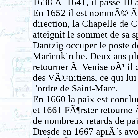
1638 Ã 1641, il passe 10
En 1652 il est nommÃ© Ã
direction, la Chapelle de 
atteignit le sommet de sa 
Dantzig occuper le poste d
Marienkirche. Deux ans pl
retourner Ã Venise oÃ¹ il
des VÃ©nitiens, ce qui lui 
l'ordre de Saint-Marc.
En 1660 la paix est conclu
et 1661 FÃ¶rster retourne
de nombreux retards de paie
Dresde en 1667 aprÃ¨s avo