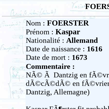
FOERS
FOERSTER
Nom :
Kaspar
Prénom :
Nationalité :
Allemand
Date de naissance :
1616
Date de mort :
1673
Commentaire :
NÃ© Ã Dantzig en fÃ©vri
dÃ©cÃ©dÃ© en fÃ©vrier 
Dantzig, Allemagne)