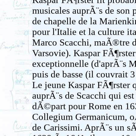
Kaspar FÃ¶rster fit proba
musicales auprÃ¨s de son 
de chapelle de la Marienkir
pour l'Italie et la culture i
Marco Scacchi, maÃ®tre de 
Varsovie). Kaspar FÃ¶rste
exceptionnelle (d'aprÃ¨s 
puis de basse (il couvrait 3
Le jeune Kaspar FÃ¶rster q
auprÃ¨s de Scacchi qui est
dÃ©part pour Rome en 1633
Collegium Germanicum, oÃ¹
de Carissimi. AprÃ¨s un s