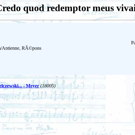
redo quod redemptor meus viva
Pa
em/Antienne, RÃ©pons
elczewski... - Meyer
(18005)