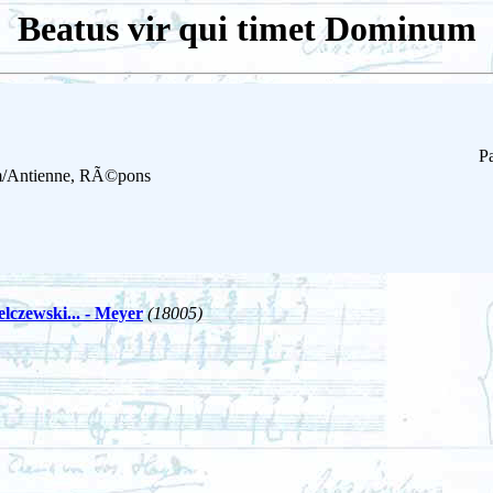
Beatus vir qui timet Dominum
Pa
em/Antienne, RÃ©pons
elczewski... - Meyer
(18005)