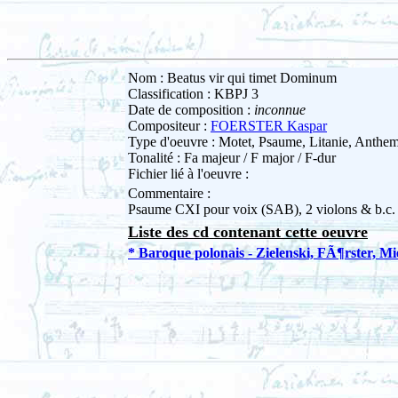
Nom : Beatus vir qui timet Dominum
Classification : KBPJ 3
Date de composition :
inconnue
Compositeur :
FOERSTER Kaspar
Type d'oeuvre : Motet, Psaume, Litanie, Anth
Tonalité : Fa majeur / F major / F-dur
Fichier lié à l'oeuvre :
Commentaire :
Psaume CXI pour voix (SAB), 2 violons & b.c.
Liste des cd contenant cette oeuvre
* Baroque polonais - Zielenski, FÃ¶rster, Mi