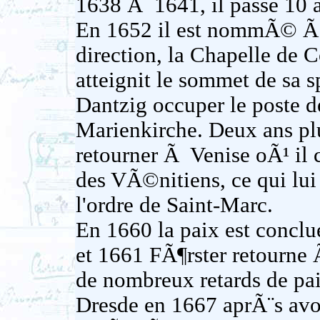
1638 Ã 1641, il passe 10
En 1652 il est nommÃ© Ã
direction, la Chapelle de 
atteignit le sommet de sa 
Dantzig occuper le poste d
Marienkirche. Deux ans pl
retourner Ã Venise oÃ¹ il
des VÃ©nitiens, ce qui lui 
l'ordre de Saint-Marc.
En 1660 la paix est conclu
et 1661 FÃ¶rster retourne
de nombreux retards de paie
Dresde en 1667 aprÃ¨s avo