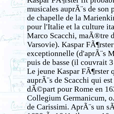
Kaspar FÃ¶rster fit proba
musicales auprÃ¨s de son 
de chapelle de la Marienkir
pour l'Italie et la culture i
Marco Scacchi, maÃ®tre de 
Varsovie). Kaspar FÃ¶rste
exceptionnelle (d'aprÃ¨s 
puis de basse (il couvrait 3
Le jeune Kaspar FÃ¶rster q
auprÃ¨s de Scacchi qui est
dÃ©part pour Rome en 1633
Collegium Germanicum, oÃ¹
de Carissimi. AprÃ¨s un s