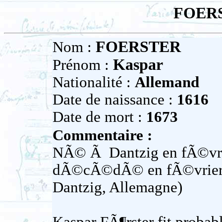
FOERS
FOERSTER
Nom :
Kaspar
Prénom :
Nationalité :
Allemand
Date de naissance :
1616
Date de mort :
1673
Commentaire :
NÃ© Ã Dantzig en fÃ©vri
dÃ©cÃ©dÃ© en fÃ©vrier 
Dantzig, Allemagne)