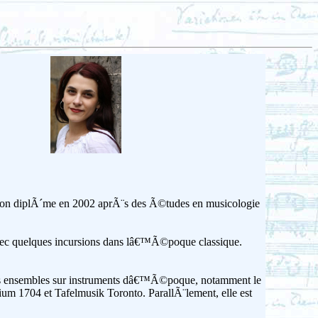
son diplÃ´me en 2002 aprÃ¨s des Ã©tudes en musicologie
vec quelques incursions dans lâ€™Ã©poque classique.
eurs ensembles sur instruments dâ€™Ã©poque, notamment le
m 1704 et Tafelmusik Toronto. ParallÃ¨lement, elle est