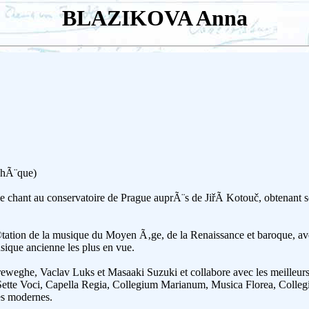
BLAZIKOVA Anna
hÃ¨que)
ant au conservatoire de Prague auprÃ¨s de JiřÃ­ Kotouč, obtenant 
ation de la musique du Moyen Ã‚ge, de la Renaissance et baroque, a
que ancienne les plus en vue.
erreweghe, Vaclav Luks et Masaaki Suzuki et collabore avec les meill
tte Voci, Capella Regia, Collegium Marianum, Musica Florea, Collegiu
es modernes.