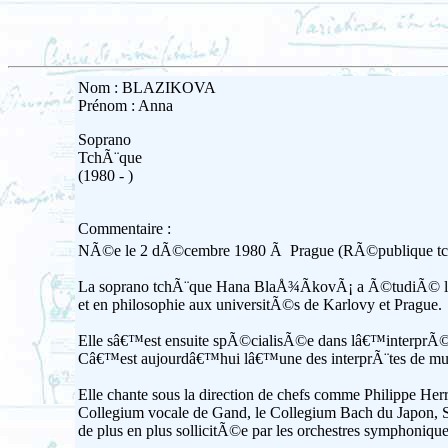
Nom : BLAZIKOVA
Prénom : Anna
Soprano
TchÃ¨que
(1980 - )
Commentaire :
NÃ©e le 2 dÃ©cembre 1980 Ã Prague (RÃ©publique tc
La soprano tchÃ¨que Hana BlaÅ¾Ã­kovÃ¡ a Ã©tudiÃ© le ch
et en philosophie aux universitÃ©s de Karlovy et Prague.
Elle sâ€™est ensuite spÃ©cialisÃ©e dans lâ€™interprÃ©t
Câ€™est aujourdâ€™hui lâ€™une des interprÃ¨tes de musi
Elle chante sous la direction de chefs comme Philippe H
Collegium vocale de Gand, le Collegium Bach du Japon, Se
de plus en plus sollicitÃ©e par les orchestres symphoniqu