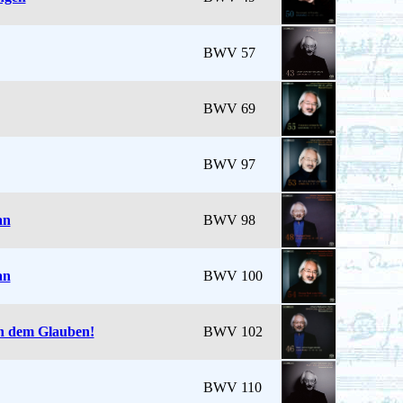
BWV 57
BWV 69
BWV 97
an
BWV 98
an
BWV 100
ch dem Glauben!
BWV 102
BWV 110