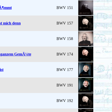
 kÃ¶mmt
BWV 151
est mich denn
BWV 157
BWV 158
on ganzem GemÃ¼te
BWV 174
ist
BWV 177
BWV 191
BWV 192