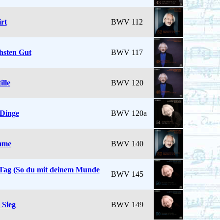
rt
BWV 112
hsten Gut
BWV 117
ille
BWV 120
 Dinge
BWV 120a
imme
BWV 140
 Tag (So du mit deinem Munde
BWV 145
 Sieg
BWV 149