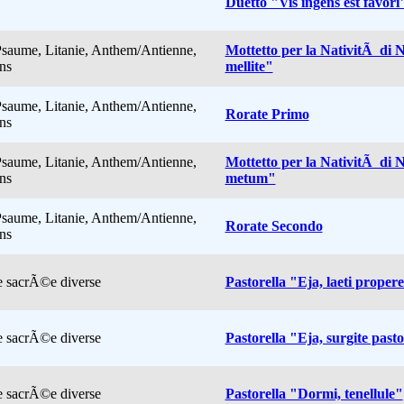
Duetto "Vis ingens est favori
Psaume, Litanie, Anthem/Antienne,
Mottetto per la NativitÃ di 
ns
mellite"
Psaume, Litanie, Anthem/Antienne,
Rorate Primo
ns
Psaume, Litanie, Anthem/Antienne,
Mottetto per la NativitÃ di 
ns
metum"
Psaume, Litanie, Anthem/Antienne,
Rorate Secondo
ns
 sacrÃ©e diverse
Pastorella "Eja, laeti prope
 sacrÃ©e diverse
Pastorella "Eja, surgite past
 sacrÃ©e diverse
Pastorella "Dormi, tenellule"