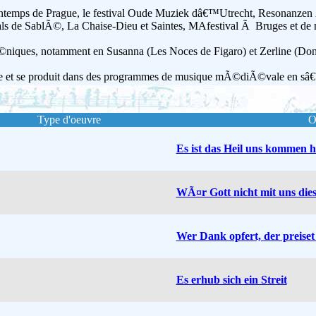
 Printemps de Prague, le festival Oude Muziek dâ€™Utrecht, Resonan
als de SablÃ©, La Chaise-Dieu et Saintes, MAfestival Ã Bruges et de 
©niques, notamment en Susanna (Les Noces de Figaro) et Zerline (Don
que et se produit dans des programmes de musique mÃ©diÃ©vale en 
Type d'oeuvre
O
Es ist das Heil uns kommen h
WÃ¤r Gott nicht mit uns dies
Wer Dank opfert, der preiset
Es erhub sich ein Streit