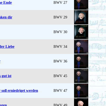
ne Ende
BWV 27
nken dir
BWV 29
BWV 30
der Liebe
BWV 34
r
BWV 36
 gut ist
BWV 45
 soll erniedriget werden
BWV 47
angen
BWV 49