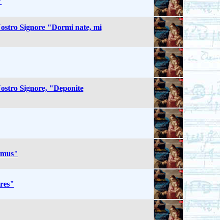
"
Nostro Signore "Dormi nate, mi
Nostro Signore, "Deponite
remus"
ores"