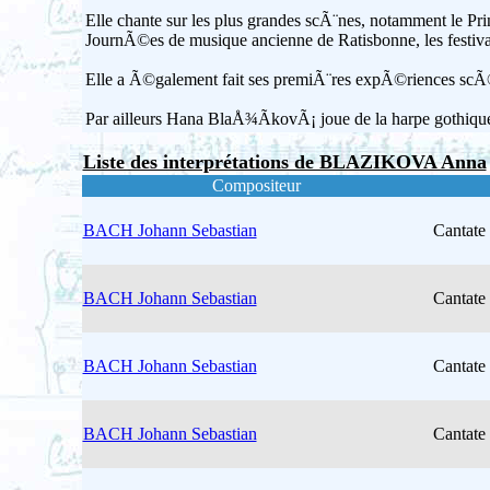
Elle chante sur les plus grandes scÃ¨nes, notamment le
JournÃ©es de musique ancienne de Ratisbonne, les festiv
Elle a Ã©galement fait ses premiÃ¨res expÃ©riences scÃ
Par ailleurs Hana BlaÅ¾Ã­kovÃ¡ joue de la harpe gothi
Liste des interprétations de BLAZIKOVA Anna
Compositeur
BACH Johann Sebastian
Cantate
BACH Johann Sebastian
Cantate
BACH Johann Sebastian
Cantate
BACH Johann Sebastian
Cantate