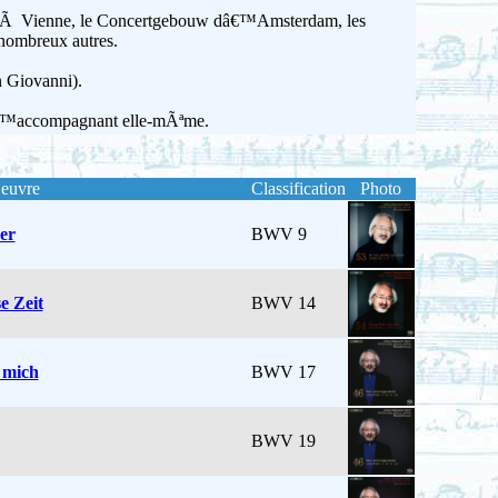
zen Ã Vienne, le Concertgebouw dâ€™Amsterdam, les
nombreux autres.
 Giovanni).
sâ€™accompagnant elle-mÃªme.
euvre
Classification
Photo
er
BWV 9
e Zeit
BWV 14
 mich
BWV 17
BWV 19