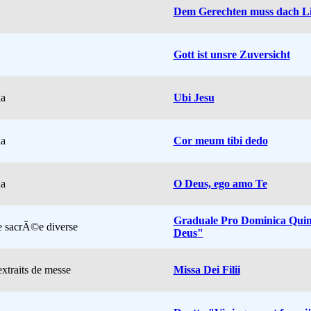
Dem Gerechten muss dach Li
Gott ist unsre Zuversicht
ia
Ubi Jesu
ia
Cor meum tibi dedo
ia
O Deus, ego amo Te
Graduale Pro Dominica Qui
 sacrÃ©e diverse
Deus"
xtraits de messe
Missa Dei Filii