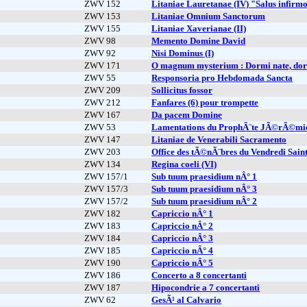
ZWV 152
Litaniae Lauretanae (IV) "Salus infir
ZWV 153
Litaniae Omnium Sanctorum
ZWV 155
Litaniae Xaverianae (II)
ZWV 98
Memento Domine David
ZWV 92
Nisi Dominus (I)
ZWV 171
O magnum mysterium : Dormi nate, do
ZWV 55
Responsoria pro Hebdomada Sancta
ZWV 209
Sollicitus fossor
ZWV 212
Fanfares (6) pour trompette
ZWV 167
Da pacem Domine
ZWV 53
Lamentations du ProphÃ¨te JÃ©rÃ©mi
ZWV 147
Litaniae de Venerabili Sacramento
ZWV 203
Office des tÃ©nÃ¨bres du Vendredi Sain
ZWV 134
Regina coeli (VI)
ZWV 157/1
Sub tuum praesidium nÂ° 1
ZWV 157/3
Sub tuum praesidium nÂ° 3
ZWV 157/2
Sub tuum praesidium nÂ° 2
ZWV 182
Capriccio nÂ° 1
ZWV 183
Capriccio nÂ° 2
ZWV 184
Capriccio nÂ° 3
ZWV 185
Capriccio nÂ° 4
ZWV 190
Capriccio nÂ° 5
ZWV 186
Concerto a 8 concertanti
ZWV 187
Hipocondrie a 7 concertanti
ZWV 62
GesÃ¹ al Calvario