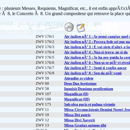
 plusieurs Messes, Requiems, Magnificat, etc., il est enfin apprÃ©ci
e Ã 8, le Concerto Ã 8. Un grand compositeur qui retrouve la place 
ZWV 176/1
Air italien nÂ° 1 : Se pensi cangiar quel
ZWV 176/2
Air italien nÂ° 2 : Povera fede sei pur m
ZWV 176/3
Air italien nÂ° 3 : E voi siete d'altri, o 
ZWV 176/4
Air italien nÂ° 4 : Non si trova, ne si da
ZWV 176/5
Air italien nÂ° 5 : Se ha per guida la co
ZWV 176/6
Air italien nÂ° 6 : Non so se piÃ¹ vi rive
ZWV 176/7
Air italien nÂ° 7 : Senti ti voglio ancor
ZWV 176/8
Air italien nÂ° 8 : Son da piÃ¹ venti
ZWV 59
Attendite et videte
ZWV 60
Deus Dux fortissime
ZWV 58
Immisit Dominus pestilentiam
ZWV 107
Magnificat (II)
ZWV 108
Magnificat (III)
ZWV 175
Sub olea pacis et palma virtutis
ZWV 11
Missa Circumcisionis Domini Nostri Jes
ZWV 19
Missa Dei patris
ZWV 12
Missa Divi Xaverii
ZWV 13
Missa Gratias agimus tibi