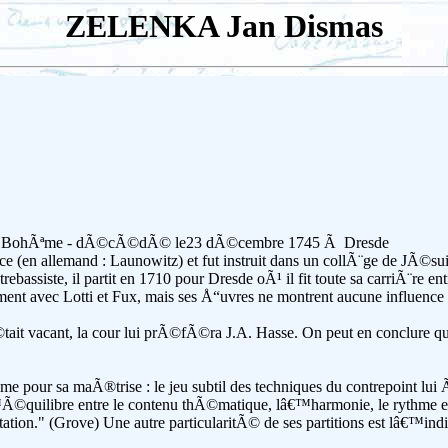
ZELENKA Jan Dismas
n BohÃªme - dÃ©cÃ©dÃ© le23 dÃ©cembre 1745 Ã Dresde
ice (en allemand : Launowitz) et fut instruit dans un collÃ¨ge de JÃ©
ontrebassiste, il partit en 1710 pour Dresde oÃ¹ il fit toute sa carriÃ
ement avec Lotti et Fux, mais ses Å“uvres ne montrent aucune influenc
tait vacant, la cour lui prÃ©fÃ©ra J.A. Hasse. On peut en conclure 
ime pour sa maÃ®trise : le jeu subtil des techniques du contrepoint lui
Ã©quilibre entre le contenu thÃ©matique, lâ€™harmonie, le rythme et 
tion." (Grove) Une autre particularitÃ© de ses partitions est lâ€™in