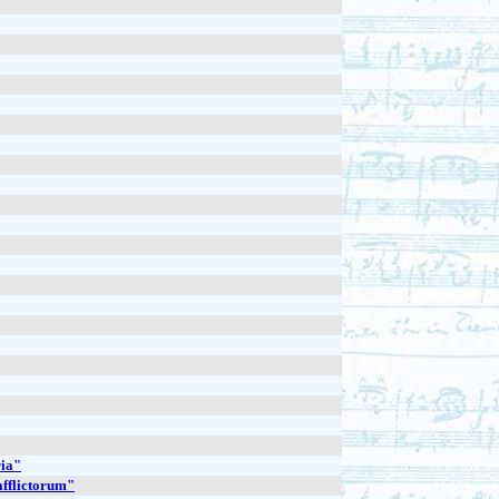
ria"
afflictorum"