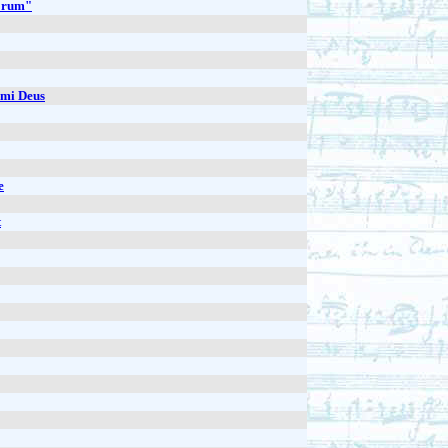
morum"
rmi Deus
e
t