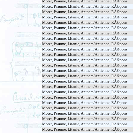
Motet, Psaume, Litanie, Anthem/Antienne, RÃ©pons
Motet, Psaume, Litanie, Anthem/Antienne, RÃ©pons
Motet, Psaume, Litanie, Anthem/Antienne, RÃ©pons
Motet, Psaume, Litanie, Anthem/Antienne, RÃ©pons
Motet, Psaume, Litanie, Anthem/Antienne, RÃ©pons
Motet, Psaume, Litanie, Anthem/Antienne, RÃ©pons
Motet, Psaume, Litanie, Anthem/Antienne, RÃ©pons
Motet, Psaume, Litanie, Anthem/Antienne, RÃ©pons
Motet, Psaume, Litanie, Anthem/Antienne, RÃ©pons
Motet, Psaume, Litanie, Anthem/Antienne, RÃ©pons
Motet, Psaume, Litanie, Anthem/Antienne, RÃ©pons
Motet, Psaume, Litanie, Anthem/Antienne, RÃ©pons
Motet, Psaume, Litanie, Anthem/Antienne, RÃ©pons
Motet, Psaume, Litanie, Anthem/Antienne, RÃ©pons
Motet, Psaume, Litanie, Anthem/Antienne, RÃ©pons
Motet, Psaume, Litanie, Anthem/Antienne, RÃ©pons
Motet, Psaume, Litanie, Anthem/Antienne, RÃ©pons
Motet, Psaume, Litanie, Anthem/Antienne, RÃ©pons
Motet, Psaume, Litanie, Anthem/Antienne, RÃ©pons
Motet, Psaume, Litanie, Anthem/Antienne, RÃ©pons
Motet, Psaume, Litanie, Anthem/Antienne, RÃ©pons
Motet, Psaume, Litanie, Anthem/Antienne, RÃ©pons
Motet, Psaume, Litanie, Anthem/Antienne, RÃ©pons
Motet, Psaume, Litanie, Anthem/Antienne, RÃ©pons
Motet, Psaume, Litanie, Anthem/Antienne, RÃ©pons