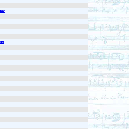
iae
rum