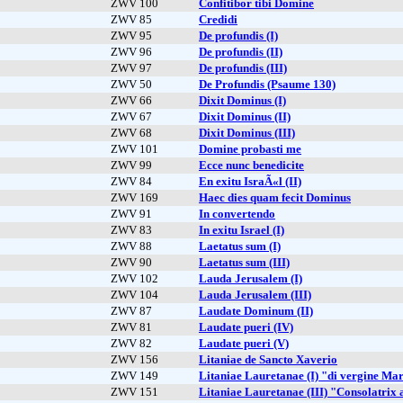
ZWV 100
Confitibor tibi Domine
ZWV 85
Credidi
ZWV 95
De profundis (I)
ZWV 96
De profundis (II)
ZWV 97
De profundis (III)
ZWV 50
De Profundis (Psaume 130)
ZWV 66
Dixit Dominus (I)
ZWV 67
Dixit Dominus (II)
ZWV 68
Dixit Dominus (III)
ZWV 101
Domine probasti me
ZWV 99
Ecce nunc benedicite
ZWV 84
En exitu IsraÃ«l (II)
ZWV 169
Haec dies quam fecit Dominus
ZWV 91
In convertendo
ZWV 83
In exitu Israel (I)
ZWV 88
Laetatus sum (I)
ZWV 90
Laetatus sum (III)
ZWV 102
Lauda Jerusalem (I)
ZWV 104
Lauda Jerusalem (III)
ZWV 87
Laudate Dominum (II)
ZWV 81
Laudate pueri (IV)
ZWV 82
Laudate pueri (V)
ZWV 156
Litaniae de Sancto Xaverio
ZWV 149
Litaniae Lauretanae (I) "di vergine Ma
ZWV 151
Litaniae Lauretanae (III) "Consolatrix 