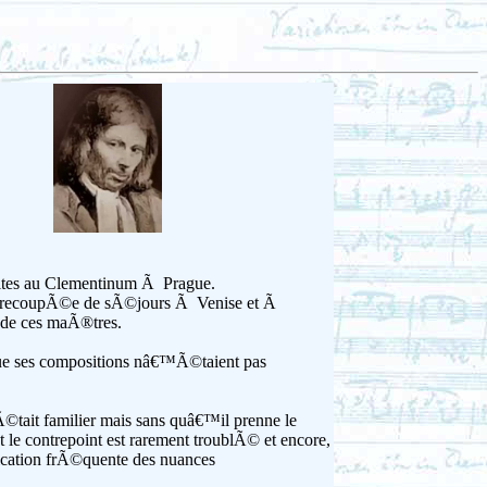
suites au Clementinum Ã Prague.
¨re entrecoupÃ©e de sÃ©jours Ã Venise et Ã
e de ces maÃ®tres.
que ses compositions nâ€™Ã©taient pas
 Ã©tait familier mais sans quâ€™il prenne le
le contrepoint est rarement troublÃ© et encore,
dication frÃ©quente des nuances