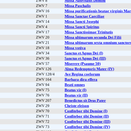
ZWV 8
Missa Nativitatis Domini
ZWV 7
Missa Paschalis
ZWV 16
Missa purificationis beatae virginis Mar
ZWV 1
Missa Sanctae Caeciliae
ZWV 14
Missa Sancti Josephi
ZWV 4
Missa Sancti Spiritus
ZWV 17
Missa Sanctissimae Trinitatis
ZWV 20
Missa ultimarum secunda Dei Filii
ZWV 21
Missa ultimarum sexta omnium sancto
ZWV 18
Missa votiva
ZWV 34
Sanctus et Agnus Dei (I)
ZWV 36
Sanctus et Agnus Dei (III)
ZWV 57
Miserere (Psaume 50)
ZWV 126
Alma Redemptoris Mater (IV)
ZWV 128/4
Ave Regina coelorum
ZWV 164
Barbara dira effera
ZWV 94
Beati omnes
ZWV 75
Beatus vir (I)
ZWV 76
Beatus vir (II)
ZWV 207
Benedictus sit Deus Pater
ZWV 29
Christe eleison
ZWV 70
Confitebor tibi Domine (I)
ZWV 71
Confitebor tibi Domine (II)
ZWV 72
Confitebor tibi Domine (III)
ZWV 73
Confitebor tibi Domine (IV)