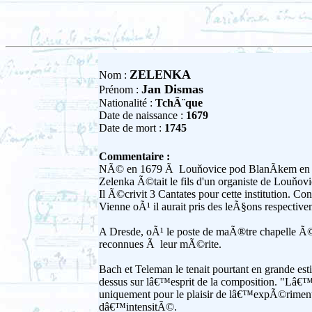
ZELENKA
Nom :
Jan Dismas
Prénom :
Nationalité :
TchÃ¨que
Date de naissance :
1679
Date de mort :
1745
Commentaire :
NÃ© en 1679 Ã Louňovice pod BlanÃ­kem e
Zelenka Ã©tait le fils d'un organiste de Louňov
Il Ã©crivit 3 Cantates pour cette institution. C
Vienne oÃ¹ il aurait pris des leÃ§ons respectiv
A Dresde, oÃ¹ le poste de maÃ®tre chapelle Ã©
reconnues Ã leur mÃ©rite.
Bach et Teleman le tenait pourtant en grande est
dessus sur lâ€™esprit de la composition. "Lâ€™
uniquement pour le plaisir de lâ€™expÃ©rimenta
dâ€™intensitÃ©.