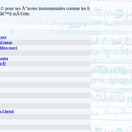
Ã© pour ses Å“uvres instrumentales comme les 6
quâ€™il mÃ©rite.
 core
al spesa
labbra soavi
stanza
drÃ²
u Christi