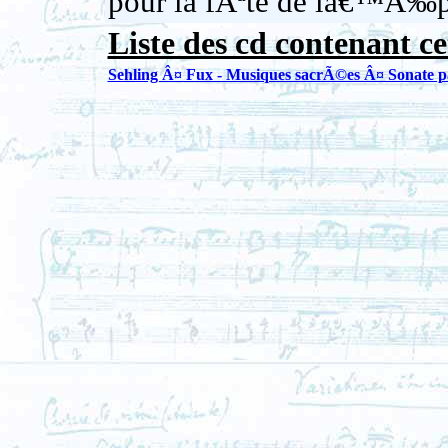
pour la fÃªte de lâ€™Ã‰p
Liste des cd contenant ce
Sehling Â¤ Fux - Musiques sacrÃ©es Â¤ Sonate p