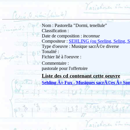
Nom : Pastorella "Dormi, tenellule"
Classification :
Date de composition :
inconnue
Compositeur :
SEHLING (ou Seeling, Seling, S
Type d'oeuvre : Musique sacrÃ©e diverse
Tonalité :
Fichier lié à l'oeuvre :
Commentaire :
pastorale pour l'offertoire
Liste des cd contenant cette oeuvre
Sehling Â¤ Fux - Musiques sacrÃ©es Â¤ Son