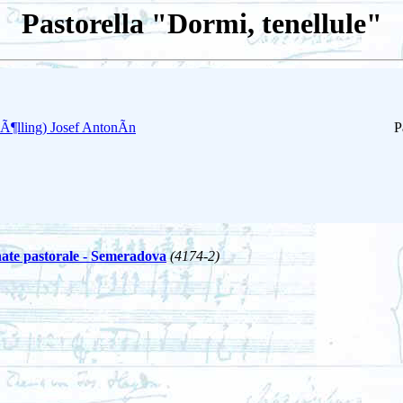
Pastorella "Dormi, tenellule"
Ã¶lling) Josef AntonÃ­n
P
ate pastorale - Semeradova
(4174-2)