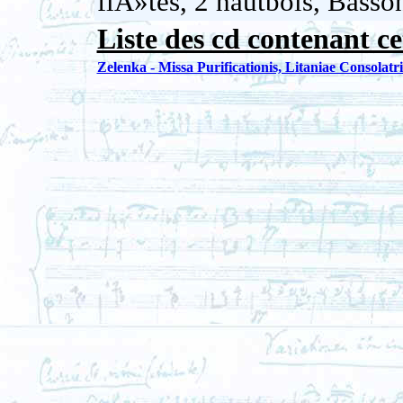
flÃ»tes, 2 hautbois, Basson
Liste des cd contenant ce
Zelenka - Missa Purificationis, Litaniae Consolatr