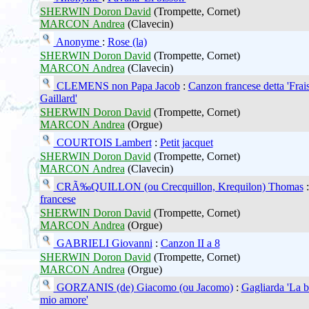
SHERWIN Doron David
(Trompette, Cornet)
MARCON Andrea
(Clavecin)
Anonyme
:
Rose (la)
SHERWIN Doron David
(Trompette, Cornet)
MARCON Andrea
(Clavecin)
CLEMENS non Papa Jacob
:
Canzon francese detta 'Frais
Gaillard'
SHERWIN Doron David
(Trompette, Cornet)
MARCON Andrea
(Orgue)
COURTOIS Lambert
:
Petit jacquet
SHERWIN Doron David
(Trompette, Cornet)
MARCON Andrea
(Clavecin)
CRÃ‰QUILLON (ou Crecquillon, Krequilon) Thomas
francese
SHERWIN Doron David
(Trompette, Cornet)
MARCON Andrea
(Orgue)
GABRIELI Giovanni
:
Canzon II a 8
SHERWIN Doron David
(Trompette, Cornet)
MARCON Andrea
(Orgue)
GORZANIS (de) Giacomo (ou Jacomo)
:
Gagliarda 'La b
mio amore'