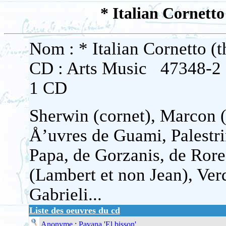
* Italian Cornett
Nom : * Italian Cornetto (
CD : Arts Music 47348-2
1 CD
Sherwin (cornet), Marcon (
Å’uvres de Guami, Palestr
Papa, de Gorzanis, de Rore
(Lambert et non Jean), Ver
Gabrieli...
Liste des oeuvres du cd
Anonyme
:
Pavana 'El bisson'