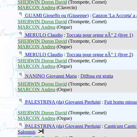
SHERWIN Doron David
(Trompette, Cornet)
MARCON Andrea
(Clavecin)
GUAMI Gioseffo ou (Giuseppe)
:
Canzon 'La Accorta' a 
SHERWIN Doron David
(Trompette, Cornet)
MARCON Andrea
(Orgue)
MERULO Claudio
:
Toccata pour orgue nÂ° 2 (livre 1)
SHERWIN Doron David
(Trompette, Cornet)
MARCON Andrea
(Orgue)
MERULO Claudio
:
Toccata pour orgue nÂ° 1 (livre 2)
SHERWIN Doron David
(Trompette, Cornet)
MARCON Andrea
(Orgue)
NANINO Giovanni Maria
:
Diffusa est gratia
SHERWIN Doron David
(Trompette, Cornet)
MARCON Andrea
(Orgue)
PALESTRINA (da) Giovanni Pierluigi
:
Fuit homo missu
SHERWIN Doron David
(Trompette, Cornet)
MARCON Andrea
(Orgue)
PALESTRINA (da) Giovanni Pierluigi
:
Canticum Canti
Salomnis