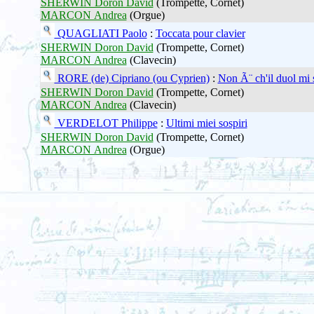
SHERWIN Doron David
(Trompette, Cornet)
MARCON Andrea
(Orgue)
QUAGLIATI Paolo
:
Toccata pour clavier
SHERWIN Doron David
(Trompette, Cornet)
MARCON Andrea
(Clavecin)
RORE (de) Cipriano (ou Cyprien)
:
Non Ã¨ ch'il duol mi
SHERWIN Doron David
(Trompette, Cornet)
MARCON Andrea
(Clavecin)
VERDELOT Philippe
:
Ultimi miei sospiri
SHERWIN Doron David
(Trompette, Cornet)
MARCON Andrea
(Orgue)