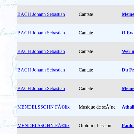
BACH Johann Sebastian
Cantate
Meine
BACH Johann Sebastian
Cantate
O Ewi
BACH Johann Sebastian
Cantate
Wer n
BACH Johann Sebastian
Cantate
Du Fr
BACH Johann Sebastian
Cantate
Meine
MENDELSSOHN FÃ©lix
Musique de scÃ¨ne
Athal
MENDELSSOHN FÃ©lix
Oratorio, Passion
Paulu