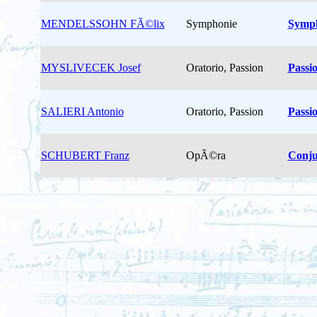
MENDELSSOHN FÃ©lix
Symphonie
Symph
MYSLIVECEK Josef
Oratorio, Passion
Passio
SALIERI Antonio
Oratorio, Passion
Passio
SCHUBERT Franz
OpÃ©ra
Conju