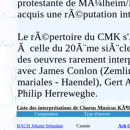
protestante de MÃ¼lheim/
acquis une rÃ©putation int
Le rÃ©pertoire du CMK s'
Ã celle du 20Ã¨me siÃ¨cle 
des oeuvres rarement int
avec James Conlon (Zemlin
mariales - Haendel), Gert A
Philip Herreweghe.
Liste des interprétations de Chorus Musicus KÃ¶
Compositeur
Type d'oeuvre
BACH Johann Sebastian
Cantate
Ach G