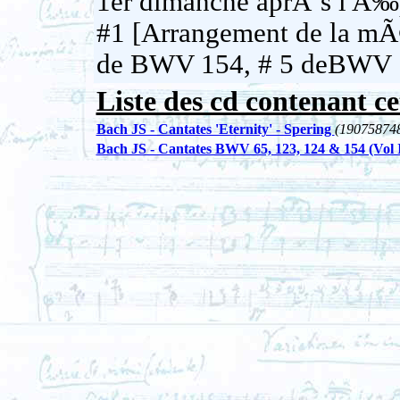
1er dimanche aprÃ¨s l'Ã‰
#1 [Arrangement de la mÃ
de BWV 154, # 5 deBWV 
Liste des cd contenant ce
Bach JS - Cantates 'Eternity' - Spering
(19075874
Bach JS - Cantates BWV 65, 123, 124 & 154 (Vol I 