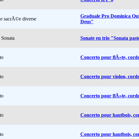
Graduale Pro Dominica Qu
e sacrÃ©e diverse
Deus"
 Sonata
Sonate en trio "Sonata past
to
Concerto pour flÃ»te, corde
to
Concerto pour violon, corde
to
Concerto pour flÃ»te, corde
to
Concerto pour hautbois, cor
to
Concerto pour hautbois, cor