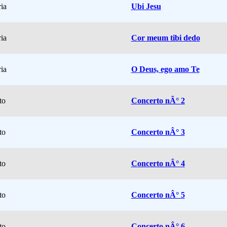
ria
Ubi Jesu
ria
Cor meum tibi dedo
ria
O Deus, ego amo Te
to
Concerto nÂ° 2
to
Concerto nÂ° 3
to
Concerto nÂ° 4
to
Concerto nÂ° 5
to
Concerto nÂ° 6