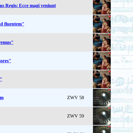
us Regis: Ecce magi veniunt
ad fluentem"
eremus"
tores"
e"
am
ZWV 58
ZWV 59