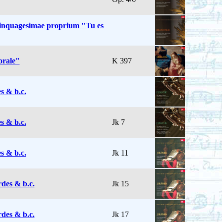
inquagesimae proprium "Tu es
orale"
K 397
s & b.c.
s & b.c.
Jk 7
s & b.c.
Jk 11
des & b.c.
Jk 15
des & b.c.
Jk 17