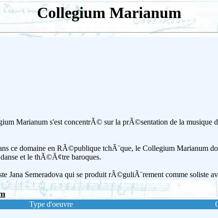
Collegium Marianum
ium Marianum s'est concentrÃ© sur la prÃ©sentation de la musique des
dans ce domaine en RÃ©publique tchÃ¨que, le Collegium Marianum do
 danse et le thÃ©Ã¢tre baroques.
Ã»tiste Jana Semeradova qui se produit rÃ©guliÃ¨rement comme soliste a
um
Type d'oeuvre