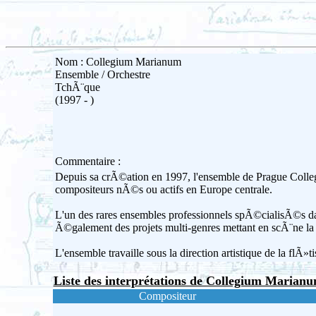
Nom : Collegium Marianum
Ensemble / Orchestre
TchÃ¨que
(1997 - )
Commentaire :
Depuis sa crÃ©ation en 1997, l'ensemble de Prague Colleg
compositeurs nÃ©s ou actifs en Europe centrale.
L'un des rares ensembles professionnels spÃ©cialisÃ©s 
Ã©galement des projets multi-genres mettant en scÃ¨ne la
L'ensemble travaille sous la direction artistique de la fl
Liste des interprétations de Collegium Marian
Compositeur