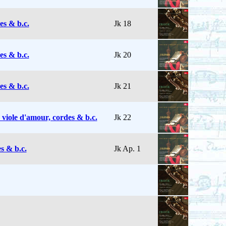
es & b.c.
Jk 18
es & b.c.
Jk 20
es & b.c.
Jk 21
 viole d'amour, cordes & b.c.
Jk 22
s & b.c.
Jk Ap. 1