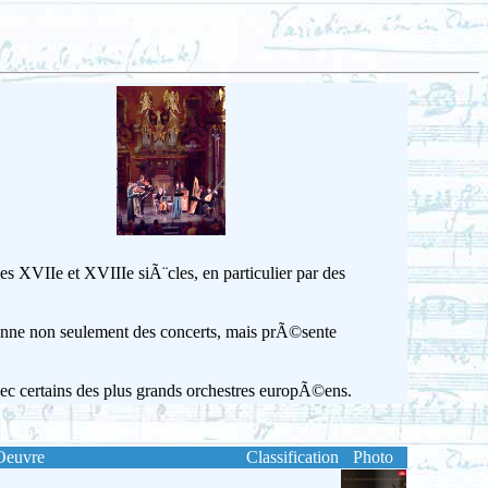
 XVIIe et XVIIIe siÃ¨cles, en particulier par des
nne non seulement des concerts, mais prÃ©sente
vec certains des plus grands orchestres europÃ©ens.
Oeuvre
Classification
Photo