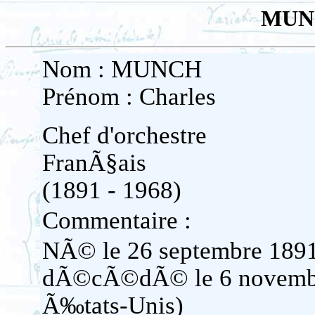
MUNC
Nom : MUNCH
Prénom : Charles
Chef d'orchestre
FranÃ§ais
(1891 - 1968)
Commentaire :
NÃ© le 26 septembre 1891
dÃ©cÃ©dÃ© le 6 novembr
Ã‰tats-Unis)