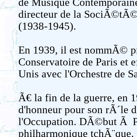
de Musique Contemporain
directeur de la SociÃ©tÃ©
(1938-1945).
En 1939, il est nommÃ© pr
Conservatoire de Paris et
Unis avec l'Orchestre de S
Ã€ la fin de la guerre, en 
d'honneur pour son rÃ´le d
l'Occupation. DÃ©but Ã Pr
philharmonique tchÃ¨que.