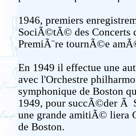
1946, premiers enregistre
SociÃ©tÃ© des Concerts du
PremiÃ¨re tournÃ©e amÃ©r
En 1949 il effectue une a
avec l'Orchestre philharmo
symphonique de Boston qui
1949, pour succÃ©der Ã S
une grande amitiÃ© liera 
de Boston.