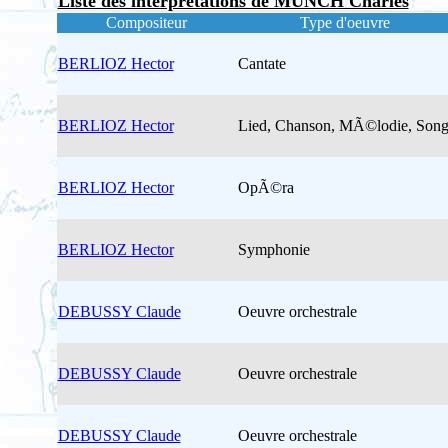
Liste des interprétations de MUNCH Charles
Compositeur
Type d'oeuvre
BERLIOZ Hector
Cantate
BERLIOZ Hector
Lied, Chanson, MÃ©lodie, Son
BERLIOZ Hector
OpÃ©ra
BERLIOZ Hector
Symphonie
DEBUSSY Claude
Oeuvre orchestrale
DEBUSSY Claude
Oeuvre orchestrale
DEBUSSY Claude
Oeuvre orchestrale