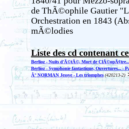
1840/41 pour Mezzo-sopra
de ThÃ©ophile Gautier "L
Orchestration en 1843 (Abs
mÃ©lodies
Liste des cd contenant ce
Berlioz - Nuits d'Ã©tÃ©, Mort de ClÃ©opÃ¢tre..
Berlioz - Symphonie fantastique, Ouvertures... - 
Â° NORMAN Jessye - Les triomphes
(420213-2)