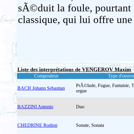
sÃ©duit la foule, pourtant
classique, qui lui offre un
Liste des interprétations de VENGEROV Maxim
Compositeur
Type d'oeuvr
PrÃ©lude, Fugue, Fantaisie, T
BACH Johann Sebastian
orgue
BAZZINI Antonio
Duo
CHEDRINE Rodion
Sonate, Sonata