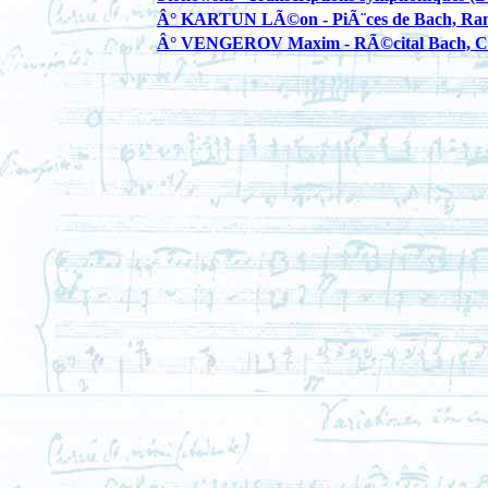
Â° KARTUN LÃ©on - PiÃ¨ces de Bach, Ram
Â° VENGEROV Maxim - RÃ©cital Bach, Ch