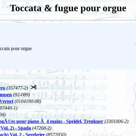
Toccata & fugue pour orgue
ccata pour orgue
ero
(357477-2)
annsen
(92-089)
 Vernet
(0104190-08)
(97440-1)
04)
rangÃ©es pour piano Ã 4 mains - Speidel, Trenkner
(3301006-2)
Vol. 2) - Spada
(47268-2)
ch) Vol. 2 - Serebrier
(8572050)