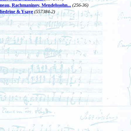
eau, Rachmaninov, Mendelssohn...
(256-36)
edrine & Ysaye
(557384-2)