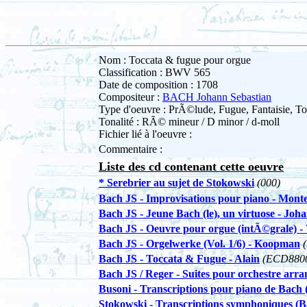
Nom : Toccata & fugue pour orgue
Classification : BWV 565
Date de composition : 1708
Compositeur :
BACH Johann Sebastian
Type d'oeuvre : PrÃ©lude, Fugue, Fantaisie, To
Tonalité : RÃ© mineur / D minor / d-moll
Fichier lié à l'oeuvre :
Commentaire :
Liste des cd contenant cette oeuvre
* Serebrier au sujet de Stokowski
(000)
Bach JS - Improvisations pour piano - Mont
Bach JS - Jeune Bach (le), un virtuose - Joh
Bach JS - Oeuvre pour orgue (intÃ©grale) -
Bach JS - Orgelwerke (Vol. 1/6) - Koopman
Bach JS - Toccata & Fugue - Alain
(ECD880
Bach JS / Reger - Suites pour orchestre ar
Busoni - Transcriptions pour piano de Bach (
Stokowski - Transcriptions symphoniques (Ba