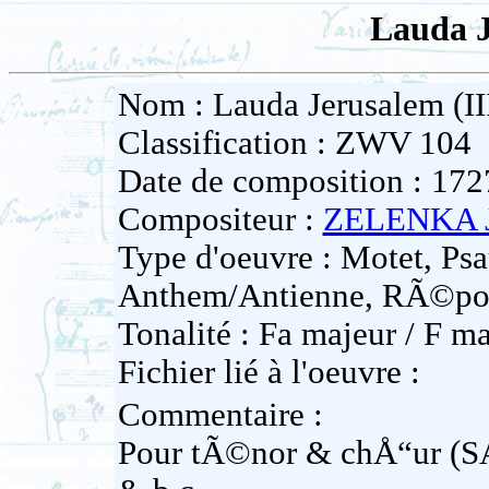
Lauda J
Nom : Lauda Jerusalem (II
Classification : ZWV 104
Date de composition : 172
Compositeur :
ZELENKA J
Type d'oeuvre : Motet, Psa
Anthem/Antienne, RÃ©po
Tonalité : Fa majeur / F ma
Fichier lié à l'oeuvre :
Commentaire :
Pour tÃ©nor & chÅ“ur (SAT