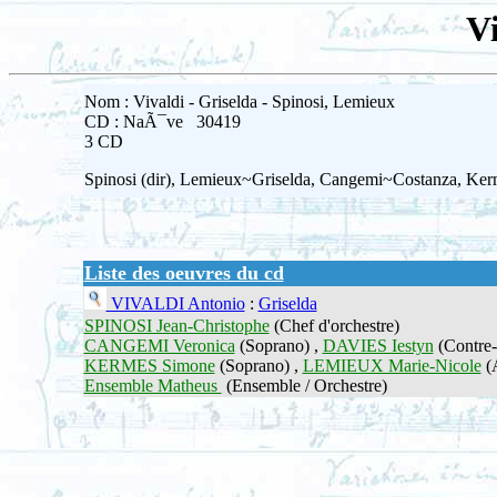
Vi
Nom : Vivaldi - Griselda - Spinosi, Lemieux
CD : NaÃ¯ve 30419
3 CD
Spinosi (dir), Lemieux~Griselda, Cangemi~Costanza, Ker
Liste des oeuvres du cd
VIVALDI Antonio
:
Griselda
SPINOSI Jean-Christophe
(Chef d'orchestre)
CANGEMI Veronica
(Soprano) ,
DAVIES Iestyn
(Contre-
KERMES Simone
(Soprano) ,
LEMIEUX Marie-Nicole
(A
Ensemble Matheus
(Ensemble / Orchestre)