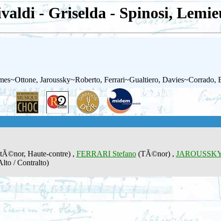
valdi - Griselda - Spinosi, Lemi
mes~Ottone, Jaroussky~Roberto, Ferrari~Gualtiero, Davies~Corrado,
tÃ©nor, Haute-contre) ,
FERRARI Stefano
(TÃ©nor) ,
JAROUSSKY 
lto / Contralto)