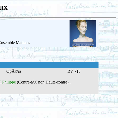
eux
 Ensemble Matheus
OpÃ©ra
RV 718
Philippe
(Contre-tÃ©nor, Haute-contre) ,