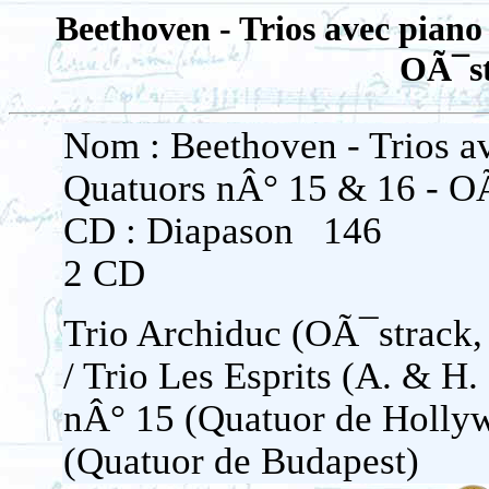
Beethoven - Trios avec piano
OÃ¯st
Nom : Beethoven - Trios a
Quatuors nÂ° 15 & 16 - O
CD : Diapason 146
2 CD
Trio Archiduc (OÃ¯strack,
/ Trio Les Esprits (A. & H.
nÂ° 15 (Quatuor de Holly
(Quatuor de Budapest)