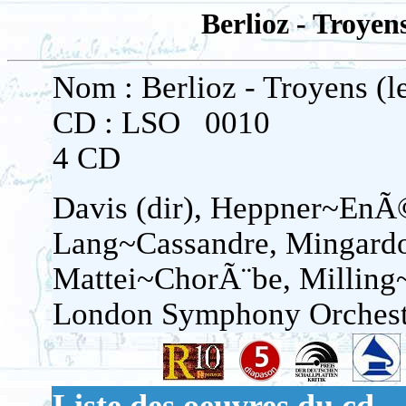
Berlioz - Troyen
Nom : Berlioz - Troyens (l
CD : LSO 0010
4 CD
Davis (dir), Heppner~En
Lang~Cassandre, Mingard
Mattei~ChorÃ¨be, Milling~
London Symphony Orchest