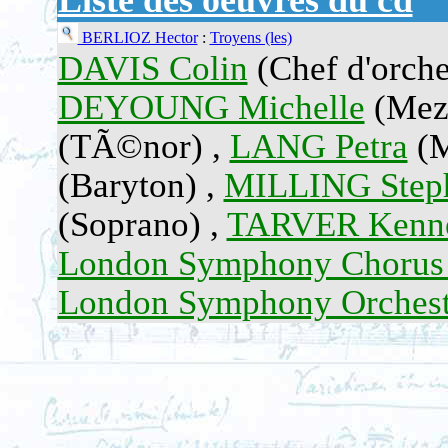
Liste des oeuvres du cd
BERLIOZ Hector
:
Troyens (les)
DAVIS Colin
(Chef d'orche
DEYOUNG Michelle
(Mezz
(TÃ©nor) ,
LANG Petra
(M
(Baryton) ,
MILLING Step
(Soprano) ,
TARVER Kenn
London Symphony Choru
London Symphony Orches