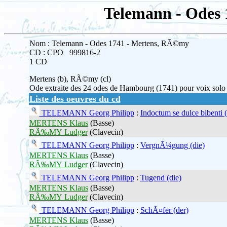
Telemann - Odes
Nom : Telemann - Odes 1741 - Mertens, RÃ©my
CD : CPO 999816-2
1 CD
Mertens (b), RÃ©my (cl)
Ode extraite des 24 odes de Hambourg (1741) pour voix so
Liste des oeuvres du cd
TELEMANN Georg Philipp
:
Indoctum se dulce bibenti 
MERTENS Klaus
(Basse)
RÃ‰MY Ludger
(Clavecin)
TELEMANN Georg Philipp
:
VergnÃ¼gung (die)
MERTENS Klaus
(Basse)
RÃ‰MY Ludger
(Clavecin)
TELEMANN Georg Philipp
:
Tugend (die)
MERTENS Klaus
(Basse)
RÃ‰MY Ludger
(Clavecin)
TELEMANN Georg Philipp
:
SchÃ¤fer (der)
MERTENS Klaus
(Basse)