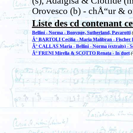
(s), Adalgisa & Clotilde (m
Orovesco (b) - chÅ“ur & o
Liste des cd contenant ce
Bellini - Norma - Bonynge, Sutherland, Pavarotti
Â° BARTOLI Cecilia - Maria Malibran - Fischer [
Â° CALLAS Maria - Bellini - Norma (extraits) - S
Â° FRENI Mirella & SCOTTO Renata - In duet
(