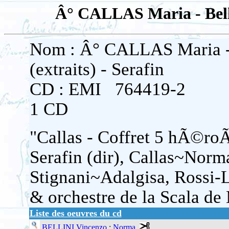
Â° CALLAS Maria - Bellin
Nom : Â° CALLAS Maria - 
(extraits) - Serafin
CD : EMI 764419-2
1 CD
"Callas - Coffret 5 hÃ©ro
Serafin (dir), Callas~Norm
Stignani~Adalgisa, Rossi
& orchestre de la Scala de
Liste des oeuvres du cd
BELLINI Vincenzo
:
Norma