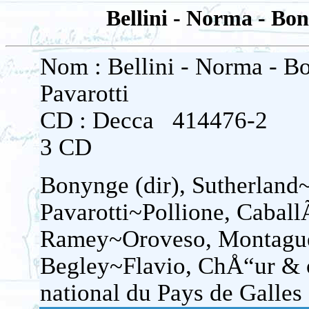
Bellini - Norma - Bon
Nom : Bellini - Norma - B
Pavarotti
CD : Decca 414476-2
3 CD
Bonynge (dir), Sutherlan
Pavarotti~Pollione, Cabal
Ramey~Oroveso, Montague
Begley~Flavio, ChÅ“ur & 
national du Pays de Galles