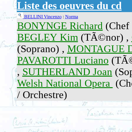
Liste des oeuvres du cd
BELLINI Vincenzo
:
Norma
BONYNGE Richard
(Chef 
BEGLEY Kim
(TÃ©nor) ,
(Soprano) ,
MONTAGUE D
PAVAROTTI Luciano
(TÃ©
,
SUTHERLAND Joan
(So
Welsh National Opera
(Cho
/ Orchestre)