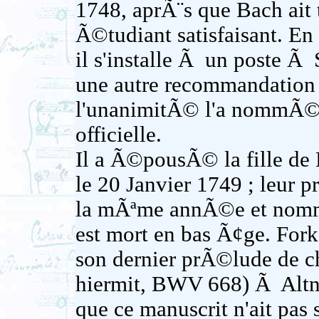
1748, aprÃ¨s que Bach ai
Ã©tudiant satisfaisant. E
il s'installe Ã un poste 
une autre recommandation 
l'unanimitÃ© l'a nommÃ© 
officielle.
Il a Ã©pousÃ© la fille de 
le 20 Janvier 1749 ; leur p
la mÃªme annÃ©e et nomm
est mort en bas Ã¢ge. For
son dernier prÃ©lude de ch
hiermit, BWV 668) Ã Altnic
que ce manuscrit n'ait pas