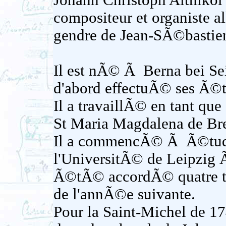
Johann Christoph Altnikol 
compositeur et organiste al
gendre de Jean-SÃ©bastie
Il est nÃ© Ã Berna bei Sei
d'abord effectuÃ© ses Ã©
Il a travaillÃ© en tant que
St Maria Magdalena de Bre
Il a commencÃ© Ã Ã©tud
l'UniversitÃ© de Leipzig Ã 
Ã©tÃ© accordÃ© quatre tha
de l'annÃ©e suivante.
Pour la Saint-Michel de 1