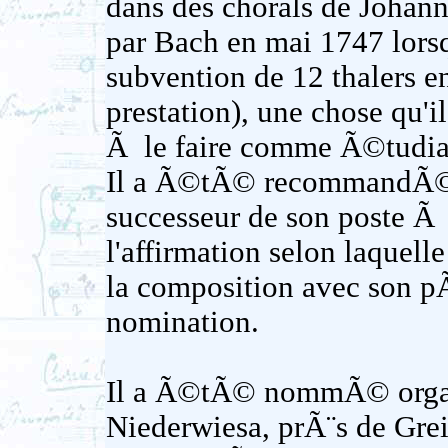
dans des chorals de Johann
par Bach en mai 1747 lors
subvention de 12 thalers en
prestation), une chose qu'i
Ã le faire comme Ã©tudia
Il a Ã©tÃ© recommandÃ©
successeur de son poste Ã 
l'affirmation selon laquell
la composition avec son pÃ
nomination.
Il a Ã©tÃ© nommÃ© orga
Niederwiesa, prÃ¨s de Grei