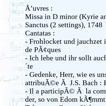
Å’uvres :
Missa in D minor (Kyrie a
Sanctus (2 settings), 1748
Cantatas :
- Frohlocket und jauchzet
de PÃ¢ques
- Ich lebe und ihr sollt au
´te
- Gedenke, Herr, wie es u
attribuÃ©e Ã J.S. Bach :
- Il a participÃ© Ã la com
der, so von Edom kÃ¶mmt, 