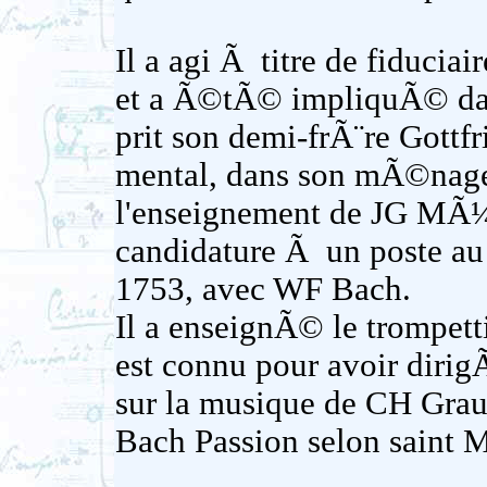
Il a agi Ã titre de fiducia
et a Ã©tÃ© impliquÃ© dans 
prit son demi-frÃ¨re Gott
mental, dans son mÃ©nage
l'enseignement de JG MÃ¼t
candidature Ã un poste au 
1753, avec WF Bach.
Il a enseignÃ© le trompetti
est connu pour avoir dirig
sur la musique de CH Grau
Bach Passion selon saint M