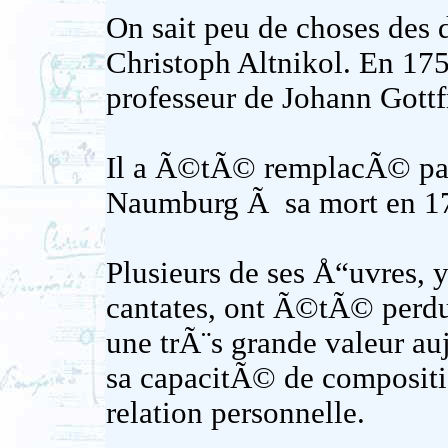
On sait peu de choses des
Christoph Altnikol. En 175
professeur de Johann Gott
Il a Ã©tÃ© remplacÃ© pa
Naumburg Ã sa mort en 1
Plusieurs de ses Å“uvres, 
cantates, ont Ã©tÃ© perdu
une trÃ¨s grande valeur au
sa capacitÃ© de compositio
relation personnelle.