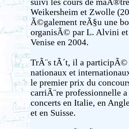
suivi les cours de maÃ®tre
Weikersheim et Zwolle (200
Ã©galement reÃ§u une bou
organisÃ© par L. Alvini et
Venise en 2004.
TrÃ¨s tÃ´t, il a participÃ
nationaux et internationau
le premier prix du concour
carriÃ¨re professionnelle
concerts en Italie, en Ang
et en Suisse.