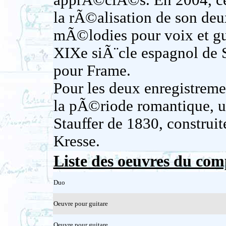
apprÃ©ciÃ©s. En 2004, ce
la rÃ©alisation de son d
mÃ©lodies pour voix et g
XIXe siÃ¨cle espagnol de 
pour Frame.
Pour les deux enregistreme
la pÃ©riode romantique, 
Stauffer de 1830, construit
Kresse.
Liste des oeuvres du com
Duo
Oeuvre pour guitare
Oeuvre pour guitare