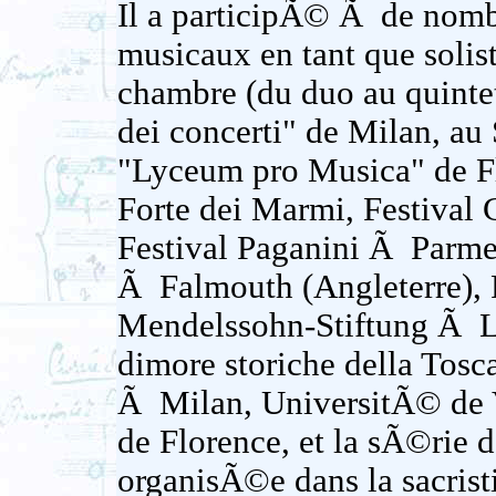
Il a participÃ© Ã de nom
musicaux en tant que solis
chambre (du duo au quinte
dei concerti" de Milan, au
"Lyceum pro Musica" de Fl
Forte dei Marmi, Festival 
Festival Paganini Ã Parme,
Ã Falmouth (Angleterre), 
Mendelssohn-Stiftung Ã L
dimore storiche della Tos
Ã Milan, UniversitÃ© de V
de Florence, et la sÃ©rie 
organisÃ©e dans la sacrist