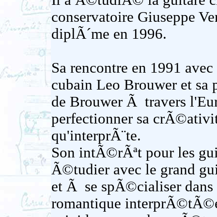
Il a Ã©tudiÃ© la guitare c
conservatoire Giuseppe Ver
diplÃ´me en 1996.
Sa rencontre en 1991 avec 
cubain Leo Brouwer et sa p
de Brouwer Ã travers l'Eur
perfectionner sa crÃ©ativi
qu'interprÃ¨te.
Son intÃ©rÃªt pour les gu
Ã©tudier avec le grand gu
et Ã se spÃ©cialiser dans
romantique interprÃ©tÃ©e s