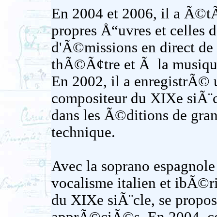
En 2004 et 2006, il a Ã©
propres Å“uvres et celles d
d'Ã©missions en direct d
thÃ©Ã¢tre et Ã la musiqu
En 2002, il a enregistrÃ©
compositeur du XIXe siÃ¨
dans les Ã©ditions de gran
technique.
Avec la soprano espagnole 
vocalisme italien et ibÃ©r
du XIXe siÃ¨cle, se propos