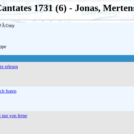
Cantates 1731 (6) - Jonas, Mert
RÃƒÂ©my
ippe
rz erlesen
ch fugen
t nur von ferne