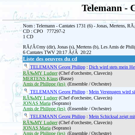
Telemann - 
Nom : Telemann - Cantates 1731 (6) - Jonas, Mertens, 
CD : CPO 777297-2
1 CD
RÃƒÂ©my (dir), Jonas (s), Mertens (b), Les Amis de Phil
6 Cantates TWV 20:17 ÃƒÂ 20:22
Liste des oeuvres du cd
TELEMANN Georg Philipp
:
Dich wird stets mein He
RÃ‰MY Ludger
(Chef d'orchestre, Clavecin)
MERTENS Klaus
(Basse)
Amis de Philippe (les)
(Ensemble / Orchestre)
TELEMANN Georg Philipp
:
Mein Vergnugen wird si
RÃ‰MY Ludger
(Chef d'orchestre, Clavecin)
JONAS Maria
(Soprano)
Amis de Philippe (les)
(Ensemble / Orchestre)
TELEMANN Georg Philipp
:
Mein Schicksal zeigt mi
RÃ‰MY Ludger
(Chef d'orchestre, Clavecin)
JONAS Maria
(Soprano)
Amis de Philippe (les)
(Ensemble / Orchestre)