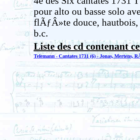
4e des Six cantates 173
pour alto ou basse solo av
flÃƒÂ»te douce, hautbois, 
b.c.
Liste des cd contenant ce
Telemann - Cantates 1731 (6) - Jonas, Mertens,