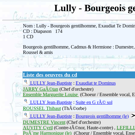
Lully - Bourgeois 
Nom : Lully - Bourgeois gentilhomme, Exaudiat Te Dominu
CD : Diapason 174
1 CD
Bourgeois gentilhomme, Cadmus & Hermione : Dumestre, P
Roussel & amis
Liste des oeuvres du cd
LULLY Jean-Baptiste
:
Exaudiat te Dominus
JARRY GaÃ©tan
(Chef d'orchestre)
Ensemble Marguerite Louise
(Choeur / Ensemble vocal, E
LULLY Jean-Baptiste
:
Suite en G rÃ© sol
ROUSSEL Thibaut
(ThÃ©orbe)
LULLY Jean-Baptiste
:
Bourgeois gentilhomme (le)
DUMESTRE Vincent
(Chef d'orchestre)
AUVITY Cyril
(Contre-tÃ©nor, Haute-contre) ,
LEFILLI
PoÃ¨me Harmonique (le)
(Choeur / Ensemble vocal, Ense