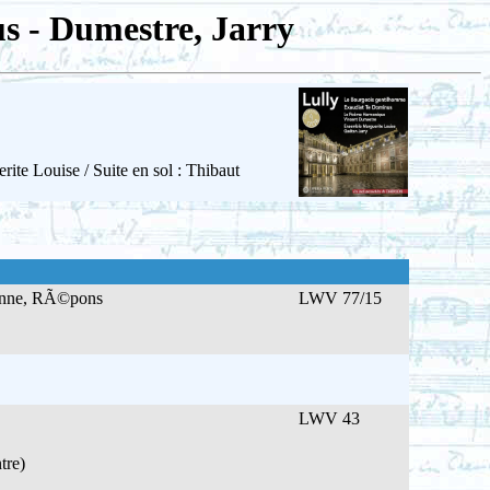
s - Dumestre, Jarry
e Louise / Suite en sol : Thibaut
ienne, RÃ©pons
LWV 77/15
LWV 43
tre)