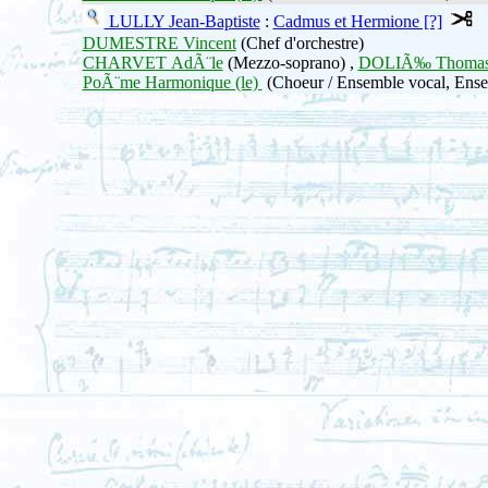
LULLY Jean-Baptiste
:
Cadmus et Hermione [?]
DUMESTRE Vincent
(Chef d'orchestre)
CHARVET AdÃ¨le
(Mezzo-soprano) ,
DOLIÃ‰ Thoma
PoÃ¨me Harmonique (le)
(Choeur / Ensemble vocal, Ense