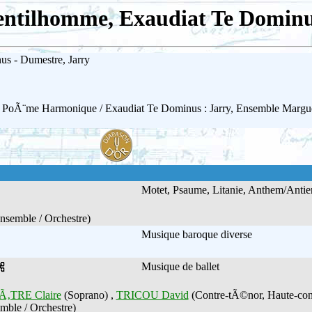
gentilhomme, Exaudiat Te Dominu
s - Dumestre, Jarry
oÃ¨me Harmonique / Exaudiat Te Dominus : Jarry, Ensemble Marguerit
Motet, Psaume, Litanie, Anthem/Ant
nsemble / Orchestre)
Musique baroque diverse
Musique de ballet
Ã‚TRE Claire
(Soprano) ,
TRICOU David
(Contre-tÃ©nor, Haute-con
mble / Orchestre)