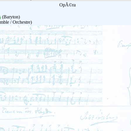
OpÃ©ra
s
(Baryton)
mble / Orchestre)