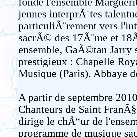
fonde l'ensemble Marguerit
jeunes interprÃ¨tes talentu
particuliÃ¨rement vers l'i
sacrÃ© des 17Ã¨me et 18Ã¨
ensemble, GaÃ©tan Jarry s
prestigieux : Chapelle Roy
Musique (Paris), Abbaye d
A partir de septembre 2010,
Chanteurs de Saint FranÃ§o
dirige le chÅ“ur de l'ens
programme de musique sa