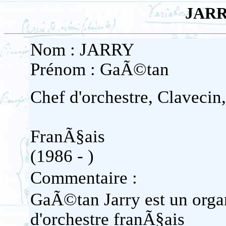
JARR
Nom : JARRY
Prénom : GaÃ©tan
Chef d'orchestre, Clavecin
FranÃ§ais
(1986 - )
Commentaire :
GaÃ©tan Jarry est un organi
d'orchestre franÃ§ais