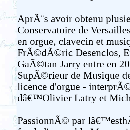
AprÃ¨s avoir obtenu plusie
Conservatoire de Versaill
en orgue, clavecin et musi
FrÃ©dÃ©ric Desenclos, Eri
GaÃ©tan Jarry entre en 20
SupÃ©rieur de Musique de P
licence d'orgue - interprÃ©
dâ€™Olivier Latry et Mich
PassionnÃ© par lâ€™esthÃ