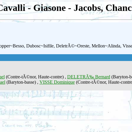
Cavalli - Giasone - Jacobs, Chanc
opper~Besso, Dubosc~Isifile, DeletrÃ©~Oreste, Mellon~Alinda, Visse
el
(Contre-tÃ©nor, Haute-contre) ,
DELETRÃ‰ Bernard
(Baryton-b
ael
(Baryton-basse) ,
VISSE Dominique
(Contre-tÃ©nor, Haute-contre