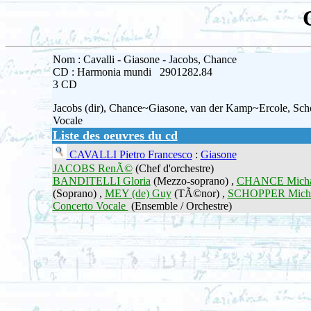
Nom : Cavalli - Giasone - Jacobs, Chance
CD : Harmonia mundi 2901282.84
3 CD
Jacobs (dir), Chance~Giasone, van der Kamp~Ercole, Sch
Vocale
Liste des oeuvres du cd
CAVALLI Pietro Francesco
:
Giasone
JACOBS RenÃ©
(Chef d'orchestre)
BANDITELLI Gloria
(Mezzo-soprano) ,
CHANCE Micha
(Soprano) ,
MEY (de) Guy
(TÃ©nor) ,
SCHOPPER Mich
Concerto Vocale
(Ensemble / Orchestre)