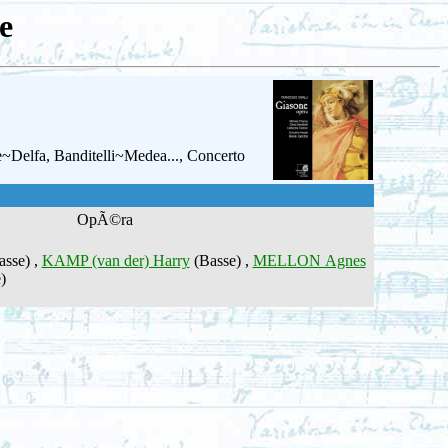
e
~Delfa, Banditelli~Medea..., Concerto
OpÃ©ra
asse) ,
KAMP (van der) Harry
(Basse) ,
MELLON Agnes
)