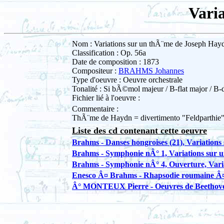
Vari
Nom : Variations sur un thÃ¨me de Joseph Hay
Classification : Op. 56a
Date de composition : 1873
Compositeur :
BRAHMS Johannes
Type d'oeuvre : Oeuvre orchestrale
Tonalité : Si bÃ©mol majeur / B-flat major / B-
Fichier lié à l'oeuvre :
Commentaire :
ThÃ¨me de Haydn = divertimento "Feldparthie"
Liste des cd contenant cette oeuvre
Brahms - Danses hongroises (21), Variation
Brahms - Symphonie nÂ° 1, Variations sur 
Brahms - Symphonie nÂ° 4, Ouverture, Vari
Enesco Â¤ Brahms - Rhapsodie roumaine Â¤ 
Â° MONTEUX Pierre - Oeuvres de Beethoven,