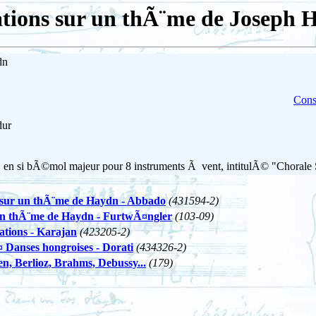
ations sur un thÃ¨me de Joseph 
dn
Consu
dur
 en si bÃ©mol majeur pour 8 instruments Ã vent, intitulÃ© "Chorale 
s sur un thÃ¨me de Haydn - Abbado
(431594-2)
un thÃ¨me de Haydn - FurtwÃ¤ngler
(103-09)
ations - Karajan
(423205-2)
Danses hongroises - Dorati
(434326-2)
 Berlioz, Brahms, Debussy...
(179)