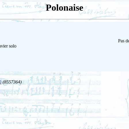
Polonaise
Pas de
vier solo
©
(8557364)